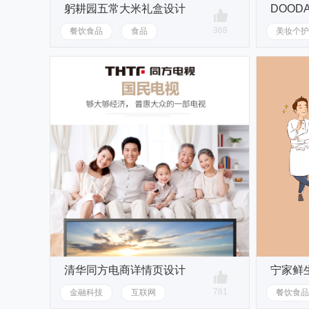
躬耕园五常大米礼盒设计
DOOD
368
餐饮食品
食品
美妆个护
清华同方电商详情页设计
宁家鲜
781
金融科技
互联网
餐饮食品