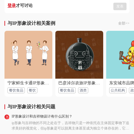
用户 173****6350：
看了很多优质的案例，了解的也更深了，设计细节挺
登录
才可讨论
发表
不错，设计师思路清晰，沟通顺畅，很满意的一次设
计！
2022-07-23 01:57:45 所在地：贵州
与IP形象设计相关案例
全部>>
用户 137****9042：
设计师沟通顺畅，提出了很多建议，客服很热情，设
计作品我很满意，交稿很准时，非常满意，必须好
评！
2022-10-18 00:23:32 所在地：湖南
用户 150****5374：
设计师理解能力强，沟通顺畅，很专业，服务态度也
好，作品我很喜欢，出稿很及时，速度很快，是一次
不错的交易！
2022-06-02 01:20:07 所在地：宁夏
宁家鲜生卡通IP形象设计
巴彦淖尔农旅IP形象设计
用户 131****0072：
设计效果非常好，有一种脱颖而出的感觉，态度严谨
认真，服务周到，设计非常满意！
餐饮食品
餐饮
餐饮食品
酒类
公共机构
政
2022-11-19 06:44:47 所在地：天津
与IP形象设计相关问题
用户 155****5609：
与设计师沟通很顺畅，服务态度也很好，设计的作品
让我很惊喜，很有创意，交稿准时，很有良心的一
IP形象设计和吉祥物设计有什么区别？
家，保质保量的完成了我们的设计，好评！
2022-05-14 07:07:53 所在地：新疆
ip形象与吉祥物的不同之处在于，吉祥物只是一种依托在主体固定事物下追
求美好的视觉化，但ip形象是可以脱离主体甚至成为独立个体存在的，它可
以独立也可以夸领域合作