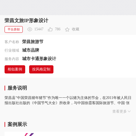
荣昌文旅IP形象设计
15447
786
收藏
平台原创
荣昌旅游节
客户名称
城市品牌
行业领域
城市卡通形象设计
服务内容
相似案例
按风格定制
服务说明
荣昌县“中国荣昌猪年猪节”作为唯一一个以猪为主体的节会，在2011年被人民日
报出版社出版的《中国节气大全》所收录，与中国徐霞客国际旅游节、中国·张
北坝上草原文化旅游节等国内著名的节会齐名。
查看更多
案例展示