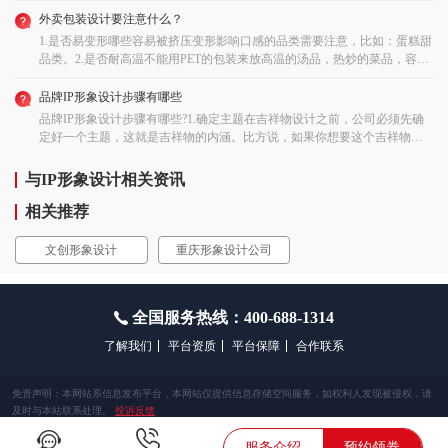
外卖包装设计要注意什么？
1.是否易变形哪些容易被挤压变形影响口感的品类需要注意，比如：蛋糕甜
品类。2.是否耐高温不能用PET的包装来放高温的汤品，热炒的菜品，容易
融化和有异味。3.密封性好不好像很多环保材料本身质感很好、材料天然，
就是手感较软，密封性不够高，装放带汁水的菜品容易撒漏，这也是商家
品牌IP形象设计步骤有哪些
要考量的地方。4.价格成本包装成本一定事先要有严格预算，控制在平均客
品牌IP形象设计步骤有哪些?1.确定主题在吉祥物设计之前，公司必须先确
单价5%以内。高于这个范围就会增加外卖的成本负担，商家应慎重选择。
定好一个主题，这就是吉祥物的内涵。比方说，如果你想要这个吉祥物表
达平安喜乐的意思的话，那么以后设计吉祥物时一定要遵循这一主题。因
此，企业必须明确一个主题，而且这个主题最好是贴近人们生的活，能让
与IP形象设计相关资讯
顾客比较喜欢。一般来说，吉祥物的主题不外乎平安快乐、健康安乐等吉
祥的寓意。总而言之，企业在确定主题时，要把人们心里的想法传达出
相关推荐
来，这样，消费者才会喜欢你的吉祥物。2.选定吉祥物的形状吉祥物设计的
主题确定好之后，还要对吉祥物的造型和形状进行确认。一般来说，大家
文创形象设计
重庆形象设计公司
在选择吉祥物的造型时，都会选择一些看起来可爱的造型。虽说现代人们
的审美观念各不相同，但大众还是比较喜欢可爱的形状。吉祥物就是为了
让别人看起来非常舒服的，例如世博吉祥物选了海宝，海宝看上去很可
全国服务热线：400-688-1314
爱，让人很喜欢。因此，吉祥物的外形其实很重要，如果这个吉祥物的外
形并不十分好看，我想它也不会受到欢迎。3.选择吉祥物的色彩搭配当确定
了解我们
平台资质
平台保障
合作联系
了吉祥物的造型后，也要注意吉祥物的颜色。一般来说，吉祥物设计在选
择色彩时，都会根据实际情况做出选择。例如，由于海宝是上海世博会的
吉祥物，所以选择的颜色就是蓝色；例如有些公司做的新年吉祥物会采用
免责声明：本网站系信息发布平台，本网站仅提供信息存储空间服务，如权利人发现被侵权，请
红色，代表着吉祥、喜庆。在确定吉祥物的颜色时最好能选择一些比较喜
及时与本站联系处理。
投诉反馈
庆的颜色，这样看起来也能让人更喜欢一些。
2013-2023 vipyidian.com 艺点意创商城
服务介绍
预约领券