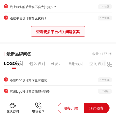
线上服务的质量会不会大打折扣？
1个答案
通过平台设计有什么优势？
1个答案
查看更多平台相关问题答案
最新品牌问答
收录：1771条
LOGO设计
包装设计
vi设计
画册设计
空间设计
海
洛阳logo设计如何更有创意
1个答案
苏州logo设计要遵循哪些原则
1个答案
海口logo设计公司的优点有哪些
1个答案
服务介绍
预约领券
在线咨询
电话咨询
河源logo设计应该找什么类型的设计公司
1个答案