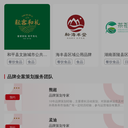
和平县文旅城市公共品牌全案
海丰县区域公用品牌
餐饮食品
食品
餐饮食品
食品
餐饮食品
品牌全案策划服务团队
熊超
品牌策划专家
预约
10年品牌策划经验，主要擅长活动策划、对新媒体运营及对
外商务和市场推广有一定经历经验，参与运营项目有重庆马
拉松、佳得乐杯星际足球赛、云阳龙缸青年爱情旅游文化节
暨吉尼斯世界纪录挑战、 重庆酉阳桃女郎选拔赛、2019重
庆双晒——江北区书记晒文旅活动等，服务过包括有重庆旅
孟迪
投、国美电器、佳得乐、红牛、长安汽车、奇瑞汽车、融创
品牌策划专家
文旅等品牌。
预约