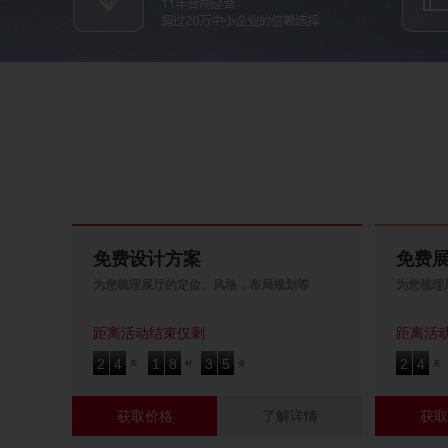
免费设计方案
免费
为您梳理展厅的定位、风格，布局规划等
为您梳理
距离活动结束仅剩
距离活
2
4
1
8
3
5
2
4
2
4
1
8
3
5
2
4
天
时
分
天
获取价格
了解详情
获取