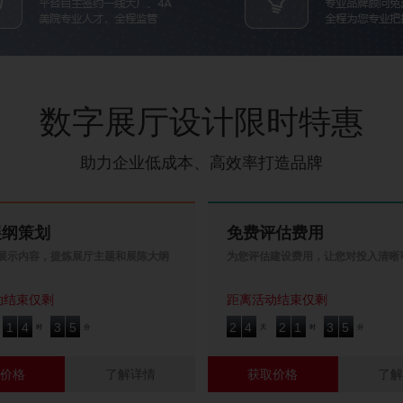
数字展厅设计限时特惠
助力企业低成本、高效率打造品牌
展纲策划
免费评估费用
展示内容，提炼展厅主题和展陈大纲
为您评估建设费用，让您对投入清晰
动结束仅剩
距离活动结束仅剩
1
4
3
5
2
4
2
1
3
5
1
4
3
5
2
4
2
1
3
5
时
分
天
时
分
价格
了解详情
获取价格
了