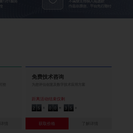
免费技术咨询
可控
为您评估创意及数字技术应用方案
距离活动结束仅剩
2
5
0
0
3
5
2
5
0
0
3
5
天
时
分
解详情
获取价格
了解详情