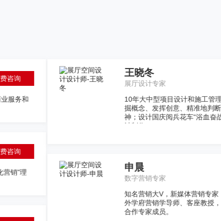
免费咨
验，5年设计总监经验，服务百余客户，覆盖行业广泛。 擅长遵循市场定
计方案，把控执行的能力；具有良好的执行力和协调能力， 负有责任感和
、“奋斗创业”，负责山东博物馆、即墨古城、重庆瓷器口、包头奥体中心导
查看
免费咨
中国数字营销领域知名领军人物，长江商学院、中国人民大学、混沌大学等
书作者。新浪微博创始团队成员，2014年创立熊猫传媒担任CEO，艺点