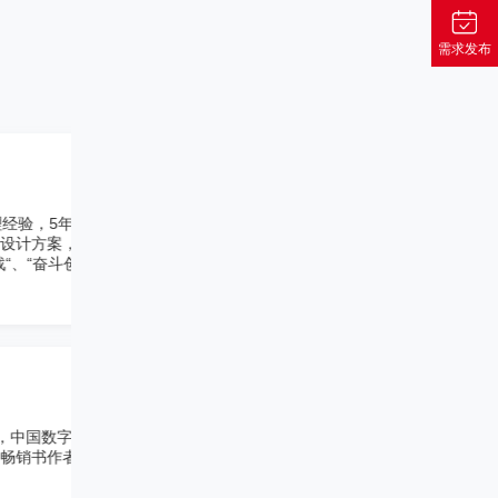
需求发布
孟迪
询
品牌策划专家
位，挖
8年品牌策划经验，因有甲、乙方的
敬业精
市场品牌意识。 服务过：招聘行业
视设
更多
马涛
品牌策略专家
10年品牌与互联网营销经验，国内最
询
念。 先后为海信、海尔、中粮、好
国内
战略
赵振宇