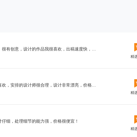
评价：客服与设计师协调不错，价格合理，很有创意，设计的作品我很喜欢，出稿速度快，质量高，节省了不少时间，不错！
精
评价：非常有个性的设计，设计风格我很喜欢，安排的设计师很合理，设计非常漂亮，价格很实惠！
精
计仔细，处理细节的能力强，价格很便宜！
精