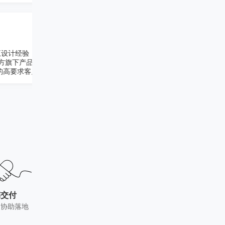
品牌设计专家
15年广告行业设计及创意从业经历,1
询
日本电通、世纪座标负责创意设计管理工作
创意设计大奖。
来西
致力于
稿交付
及协助落地