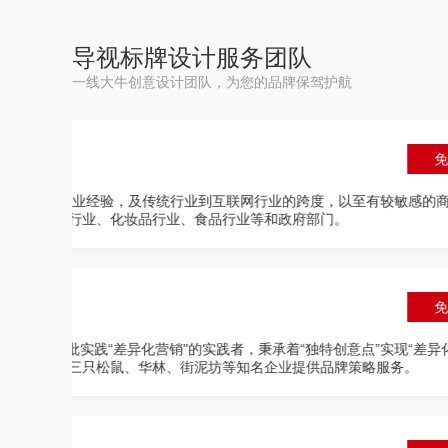
导视标牌设计服务团队
一线大牛创意设计团队，为您的品牌保驾护航
王晓冬
咨询
展厅设计专家
服务和
10年大中型项目设计和施工管理经
掘概念、发挥创意、精准地判断设
神；设计国庆阅兵花车“浴血奋战“
计制作。
咨询
申晨
销"理
数字营销专家
知名营销大V，新媒体营销专家，
外学府营销学导师、客座教授，畅销
合作专家成员。