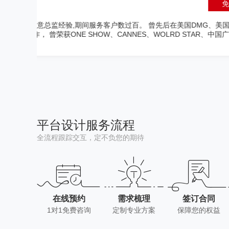
咨询
EY、
杨德静
节多项
创意设计专家
8年设计创意从业经历，5年交互设
亚咖啡品牌“益昌老街”，清华同方
为注重“企业形象”和“品牌气质”
平台设计服务流程
全流程跟踪交互，定不负您的期待
在线预约
需求梳理
签订合同
1对1免费咨询
定制专业方案
保障您的权益