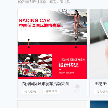
100%原创设计案例，真实力看得见
菏泽国际城市赛车活动策划
王稳庄
275
公共机构
赛事活动
公共机构