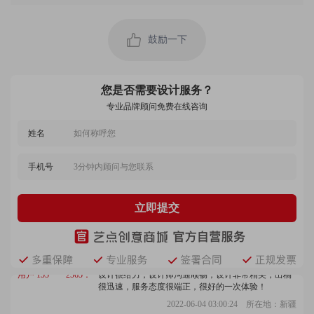
用户 158****9074：
设计效果相当好，态度严谨认真，交稿准时，设计过
程很愉快，很好的体验！
鼓励一下
2022-09-25 05:18:44 所在地：陕西
用户 159****8371：
设计师注重细节，沟通顺畅，服务很不错，价格公
您是否需要设计服务？
道，设计作品很有创意，我很满意，确实不错！
专业品牌顾问免费在线咨询
2022-11-15 02:37:36 所在地：上海
姓名
用户 173****9527：
支持多次修改，设计师很用心，设计仔细，处理细节
的能力强，价格很便宜！
手机号
2022-11-13 06:23:05 所在地：贵州
用户 150****3623：
服务非常到位，提供了很多好案例，也加深了我的认
立即提交
知，设计师沟通顺畅，很专业，客服回访及时，总体
我感觉很不错！
2023-04-16 03:12:03 所在地：宁夏
用户 155****2565：
设计很给力，设计师沟通顺畅，设计非常精美，出稿
很迅速，服务态度很端正，很好的一次体验！
2022-06-04 03:00:24 所在地：新疆