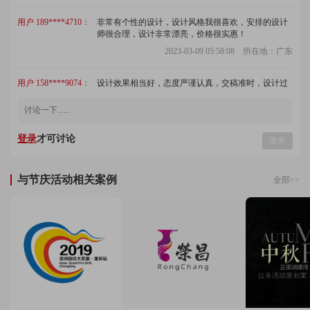
用户 189****4710：
非常有个性的设计，设计风格我很喜欢，安排的设计
师很合理，设计非常漂亮，价格很实惠！
2023-03-09 05:58:08 所在地：广东
用户 158****9074：
设计效果相当好，态度严谨认真，交稿准时，设计过
程很愉快，很好的体验！
2022-09-25 05:18:44 所在地：陕西
用户 159****8371：
设计师注重细节，沟通顺畅，服务很不错，价格公
登录
才可讨论
发表
道，设计作品很有创意，我很满意，确实不错！
2022-11-15 02:37:36 所在地：上海
与节庆活动相关案例
全部>>
用户 173****9527：
支持多次修改，设计师很用心，设计仔细，处理细节
的能力强，价格很便宜！
2022-11-13 06:23:05 所在地：贵州
用户 150****3623：
服务非常到位，提供了很多好案例，也加深了我的认
知，设计师沟通顺畅，很专业，客服回访及时，总体
我感觉很不错！
2023-04-16 03:12:03 所在地：宁夏