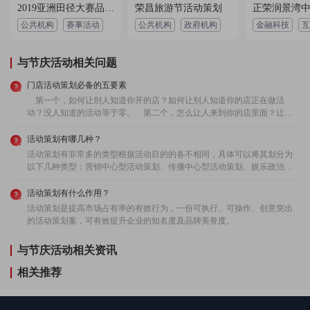
用户 155****2565：
设计很给力，设计师沟通顺畅，设计非常精美，出稿
2019亚洲田径大赛品牌设计
荣昌旅游节活动策划
很迅速，服务态度很端正，很好的一次体验！
公共机构
赛事活动
公共机构
政府机构
金融科技
互
2022-06-04 03:00:24 所在地：新疆
与节庆活动相关问题
用户 189****4710：
非常有个性的设计，设计风格我很喜欢，安排的设计
师很合理，设计非常漂亮，价格很实惠！
门店活动策划必备的五要素
2023-03-09 05:58:08 所在地：广东
第一个，如何让别人知道你开的店？如何让别人知道你的店正在做活
动？没人知道的活动等于零。 第二个，怎么让人来到你的店里面？让别
人知道的同时还给到他不得不来你这的理由，这就是引流。 第三个，怎
么让人来到你这之后，还愿意在你这消费，这叫成交。 第四个，我们有
活动策划有哪几种？
什么样的办法让客户反复的回来消费，这叫复购。 第五个，也是最核心
活动策划有非常多的类型根据活动目的的各不相同，具体可以将其划分为
的一个，客户在你这消费完了之后，怎么把她身边的你的客户带到你这
以下几种类型：营销中心型活动策划、传播中心型活动策划、娱乐政治型
来，这叫裂变。 一个店想要做成功，宣传、引流、成交、复购、裂变，
活动策划、混合型活动策划等。
五个缺一不可。
活动策划有什么作用？
活动策划是提高市场占有率的有效行为，一份可执行、可操作、创意突出
的活动策划案，可有效提升企业的知名度及品牌美誉度。
与节庆活动相关资讯
相关推荐