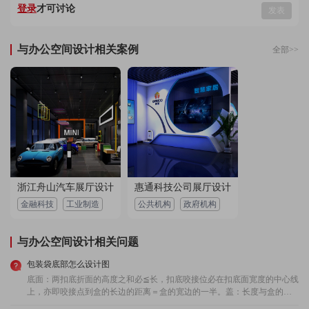
用户 151****0630：
通过同事推荐了艺点创意商城，我也是个策划小白，
登录
才可讨论
发表
所以策划加展架设计都交给他们，价格优惠好多不
说，布局效果还这么完美
2023-04-30 02:55:53 所在地：青海
与办公空间设计相关案例
全部>>
用户 157****0983：
设计效率非常高，沟通清楚明白，展架设计效果很
棒，很负责的设计团队，满满的达到我的需求
2022-09-02 07:45:25 所在地：山西
用户 156****5816：
公司双十一的活动设计策划方案制作的不错，现在来
给个好评
2023-03-11 02:07:39 所在地：浙江
用户 173****1152：
空间设计师很负责任，注重细节，态度严谨认真，客
浙江舟山汽车展厅设计
惠通科技公司展厅设计
服回访及时，非常有创意，给力！
金融科技
工业制造
公共机构
政府机构
2023-04-28 01:53:15 所在地：贵州
与办公空间设计相关问题
用户 132****7056：
非常满意~活动策划经验丰富，给我们做的618美妆活
动方案挺落地的，领导看了一稿就过了，文笔好，懂
包装袋底部怎么设计图
营销，懂模式，非常赞！
2023-02-06 05:24:32 所在地：西藏
底面：两扣底折面的高度之和必≦长，扣底咬接位必在扣底面宽度的中心线
上，亦即咬接点到盒的长边的距离＝盒的宽边的一半。盖：长度与盒的长
度相等，宽度=盒的宽度减去材料的厚度。盖的插入部分：长度=盒的长度