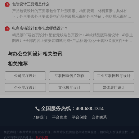
减去材料的厚度，宽度一般自定为25mm,且须倒圆角哦！如何DIY包装盒展
包装设计三要素是什么
开图方法图解准备材料：各种空纸盒（如：罐头盒、月饼盒、饼干盒、牙
产品包装设计的三要素包含了外形要素、构图要素、材料要素，具体如
膏盒等）、花纹包装纸、英文报纸、纸板（用于内部增加厚度）。 A 把面
下：外形要素外形要素是指产品包装展示面的外形特征，包括展示面的大
巾纸盒做成的置物盒，尺寸正符合用来放置旧录音带等杂物使用。 B、形
小、尺寸和形状。我们在日常生活中看到的形态有三种，即自然形态、人
状较长的牙膏盒，以英文报纸包装，加上内盒就可做为笔盒使用，在开口
工形态和偶然形态。但是，我们在研究产品的形态构成时，必须找出适用
电商店铺设计套餐包含哪些设计？
处缝上扣子及封口线，是不错的封口方法。 C、把化妆品之类的盒子较长
于任何性质的形态，即抽取出共有规律的东西，称为抽象形态。构图要素
精品版PC端首页设计+配套无线端首页设计+ 40款精品版详情设计+ 40张主
的长方形较长方形的纸盒，加入2个抽屉做为内
构成是商品包装展示面中商标、图形、文字、组合等组合而成的一幅图
图设计+全部内容上架安装调试完成+产品标题优化+全套PSD源文件+全程
32313133353236313431303231363533e59b9ee7ad9431333339653637盒，可以
画。四个方面的结合构成了包装装潢的整体效果。在商品设计中，构成元
售后
制作首饰盒，可以收纳耳环、项链等小配件。 D、3个空的铝箔包，剪开盒
素的商标、图形、文字、颜色的运用，都是正确、得体、美观的，可以说
与办公空间设计相关资讯
口洗净、晾干后，相互粘贴成一体，便可放置在桌面上当文具盒。。 别致
是优秀的设计作品。材料要素包装材料无论是纸类材料、玻璃钢材料、金
的首饰盒手工制作 造型别致的首饰盒看上去很有创意也很精致，它的前身
属材料、陶瓷材料、竹木材料以及其他复合材料，都有不同的肌理效果。
相关推荐
只不过是喝完的牛奶盒！ 准备材料：小牛奶盒、好看的包装纸、一小段纸
采用不同的材料，适当地进行组合配置，能给消费者带来不同的新奇、冰
藤、珍珠板、瓦楞纸板。 1、把牛奶瓶口裁开，将牛奶盒的四个面，对边加
凉、豪华等感受。材质要素是包装设计中的一个重要环节，它直接关系到
公司展厅设计
互联网宣传片制作
工业互联网展厅设计
压折成上面这种之造型。 2、把喜欢的包装纸裁成长条，贴在每个面上。
包装的整体功能与经济成本、生产加工方式以及包装废弃物的回收处理等
3、描出盒口的大小，剪出方形盒 4、在盒盖内加衬一歌珍珠板的厚度。 薯
多个方面。
片的空罐制作置物罐及多用笔筒。 制作这个笔筒需要准备的材料：薯片空
企业展厅设计
文化展厅设计
媒体展厅设计
罐、彩色包装纸 A、将附有塑胶盖的上半部，于底部加盖封住，并加以装
饰，便 是雅致的置物罐。 B、下半部原本就是一个完整的圆筒罐，只需加
以包装，即成为笔筒了。 手工制作立式置物架 保留牛奶盒原有的造型，相
全国服务热线：400-688-1314
叠成起立式置物架。 DIY制作所需准备的材料： 长形牛奶盒4个、包装纸、
相片胶。 1、先去除牛奶盒的底部，做为置物架基本零件。 2、斜切牛奶
了解我们
平台资质
平台保障
合作联系
盒，并将它收折成三角形，如图所示。 3、完成的三角形，做为置物架底
座，可使整体稍向上斜，便于收纳物品，不致于散落。 4、将底坐及三个基
本形都包装好后，再一一相叠粘合，便大功告成。 自然、粗犷、原始风味
免责声明：本网站系信息发布平台，本网站仅提供信息存储空间服务，如权利人发现被侵权，请
的创意CD架制作。 制作这个创意作品需要准备的材料： 废纸箱的瓦楞纸
及时与本站联系处理。
投诉反馈