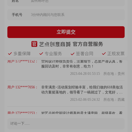
姓名
用户 157****0983：
设计效率非常高，沟通清楚明白，展架设计效果很
棒，很负责的设计团队，满满的达到我的需求
手机号
2022-09-02 07:45:25 所在地：山西
用户 156****5816：
公司双十一的活动设计策划方案制作的不错，现在来
立即提交
给个好评
2023-03-11 02:07:39 所在地：浙江
用户 173****1152：
空间设计师很负责任，注重细节，态度严谨认真，客
服回访及时，非常有创意，给力！
2023-04-28 01:53:15 所在地：贵州
用户 132****7056：
非常满意~活动策划经验丰富，给我们做的618美妆活
动方案挺落地的，领导看了一稿就过了，文笔好，懂
营销，懂模式，非常赞！
2023-02-06 05:24:32 所在地：西藏
用户 173****2253：
对艺点的空间设计师真的是太满意啦，超级喜欢，看
起来很大气，舒服，想象到自己小店以后营业的样子
真的很开心
2022-05-12 05:58:30 所在地：贵州