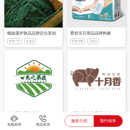
螺旋藻护肤品品牌定位策划
爱舒乐日用品品牌构建
美妆个护
化妆品
零售消费
日用品
黔原牧歌十月香品牌策略
寿光蔬菜品牌设计
服务介绍
预约领券
餐饮食品
食品
餐饮食品
农特产
在线咨询
电话咨询