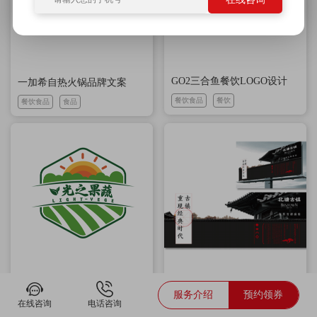
GO2三合鱼餐饮LOGO设计
一加希自热火锅品牌文案
餐饮食品
餐饮
餐饮食品
食品
寿光蔬菜品牌设计
北塘古镇旅游品牌推广
服务介绍
预约领券
餐饮食品
农特产
公共机构
旅游公司
在线咨询
电话咨询