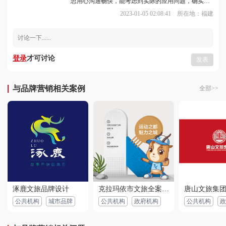
专业，一次很不错的消费体验。
2023-01-05 02:08:41 所在地：福建
用户 173****7964：
很符合我的标准，最后做出来的效果也很喜欢，配色
方面是我想要的，下次有活动需要做海报的话 还会继
续光顾的
2022-06-03 03:26:07 所在地：贵州
登录
才可讨论
发表
用户 132****5121：
设计效果非常满意，服务周到，设计师给了很多建
议，这家的服务真好，以后有机会再来！
与品牌营销相关案例
全部>>
2022-07-28 06:30:48 所在地：西藏
用户 153****3694：
设计精致，突出主题，赞一下,漂亮，海报作品的质量
很好，设计师认真负责，态度谦和，很棒很专业的团
队，态度很好很耐心，很满意。
2022-09-01 02:18:23 所在地：安徽
涿鹿文旅品牌设计
克拉玛依市文旅全案设计
唐山文旅集
公共机构
城市品牌
公共机构
政府机构
公共机构
政