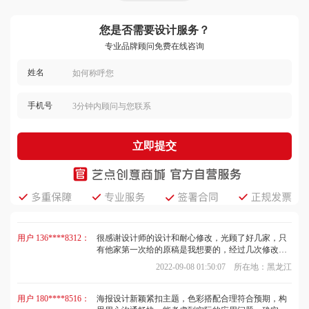
您是否需要设计服务？
专业品牌顾问免费在线咨询
姓名
手机号
立即提交
用户 153****9679：
非常好，这次定制海报以及宣传单页数张，服务到位
很是满意，谢谢！
2023-03-02 06:20:50 所在地：安徽
用户 136****8312：
很感谢设计师的设计和耐心修改，光顾了好几家，只
有他家第一次给的原稿是我想要的，经过几次修改就
完美了！后期门头，名片设计还会再来的，谢谢！
2022-09-08 01:50:07 所在地：黑龙江
用户 180****8516：
海报设计新颖紧扣主题，色彩搭配合理符合预期，构
思用心沟通畅快，能考虑到实际的应用问题，确实很