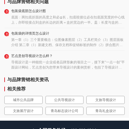
与品牌营销相关问题
包装袋底部怎么设计图
底面：两扣底折面的高度之和必≦长，扣底咬接位必在扣底面宽度的中心线
上，亦即咬接点到盒的长边的距离＝盒的宽边的一半。盖：长度与盒的长
度相等，宽度=盒的宽度减去材料的厚度。盖的插入部分：长度=盒的长度
减去材料的厚度，宽度一般自定为25mm,且须倒圆角哦！如何DIY包装盒展
包装袋的详情页怎么设计
开图方法图解准备材料：各种空纸盒（如：罐头盒、月饼盒、饼干盒、牙
第一章（1）三个重要概念：位图像素图层（2）工具栏简介（3）图层面板
膏盒等）、花纹包装纸、英文报纸、纸板（用于内部增加厚度）。 A 把面
介绍 第二章（1）新建文档、保存文档和促销标签的制作（2）拼合图片，
巾纸盒做成的置物盒，尺寸正符合用来放置旧录音带等杂物使用。 B、形
制作海报 （4）抠图进阶篇 ：婚纱与水晶杯透明物体的抠图 第四章（1）快
状较长的牙膏盒，以英文报纸包装，加上内盒就可做为笔盒使用，在开口
速制作精美水印（2）批量添加水印，去除水印 第五章（1）旺旺头像和动
艺点意创导视设计怎么样？
处缝上扣子及封口线，是不错的封口方法。 C、把化妆品之类的盒子较长
态gif店标（2）带倒影文字的酒红店招 第六章（1）切片工具批量制作左侧
导视设计是一种能统一企业或者品牌形象的项目之一，接下来“一点一创”平
的长方形较长方形的纸盒，加入2个抽屉做为内
分类条（2）带流光字的炫酷收藏图片 第七章（1）制作宝贝描述模板（2）
面设计网站，艺点意创为您带来导视设计的案例赏析，包括了导视设计背
32313133353236313431303231363533e59b9ee7ad9431333339653637盒，可以
制作店铺首页模板上篇（3）制作店铺首页模板中篇（4）制作店铺首页模
景、设计理念、设计流程等内容。艺点意创品牌策划案例赏析：童梦香村
制作首饰盒，可以收纳耳环、项链等小配件。 D、3个空的铝箔包，剪开盒
板下篇 第八章（1）如何校正宝贝色差（2）人物美白磨皮、整形终极秘
主题乐园导视设计项目背景：田园生活是父母一代小时候的经理，童梦乡
与品牌营销相关资讯
口洗净、晾干后，相互粘贴成一体，便可放置在桌面上当文具盒。。 别致
技！本店承诺：凡在本店购买本套淘宝ps教程的朋友，都可获得免费答疑
村打造青岛亲子主题田园乐园，带大众回忆童年，从而引发对童年的回忆
的首饰盒手工制作 造型别致的首饰盒看上去很有创意也很精致，它的前身
指导。 本节课主要内容：【涉及知识点】上传图片到图片空间，同时添加
和向往。用户评价:图案清晰颜色明亮，时尚高端又不失个性，真的是我想
相关推荐
只不过是喝完的牛奶盒！ 准备材料：小牛奶盒、好看的包装纸、一小段纸
水印。规划宝贝描述页。应用外部载入样式。指定矩形选区精确大小。把
要的，性价比超高，很棒哦！速度也很快！想要设计的亲们可以咨询一
藤、珍珠板、瓦楞纸板。 1、把牛奶瓶口裁开，将牛奶盒的四个面，对边加
多个图层放在一个图层组里。用photoshop生成html网页文件。发布一个宝
下。艺点意创品牌策划案例赏析：上海环球金融中心导视设计项目背景：
城市公共品牌
公共导视设计
文旅导视设计
压折成上面这种之造型。 2、把喜欢的包装纸裁成长条，贴在每个面上。
贝，编辑宝贝详情，拷贝网页源代码到淘宝编辑器，替换宝贝图片地址，
上海环球金融中心是位于中国上海陆家嘴的一栋摩天大楼，2008年8月29日
3、描出盒口的大小，剪出方形盒 4、在盒盖内加衬一歌珍珠板的厚度。 薯
从淘宝相册插入图片。如何避免图片之间空隙。插入一个表格。【温馨提
竣工。用户评价:很有意思的字体设计既有暗黑由忧郁的感觉又有大气时尚
片的空罐制作置物罐及多用笔筒。 制作这个笔筒需要准备的材料：薯片空
文旅展厅设计
青岛标志设计公司
青岛礼盒设计
示】本节课涉及的ps素材、图片、代码等都可向旺旺（qrqll）索要。淘宝店
的气质挺喜欢的看起来简单但是深入去看又很有含义很喜欢这款创意的设
罐、彩色包装纸 A、将附有塑胶盖的上半部，于底部加盖封住，并加以装
铺产品详情页应该怎样设计我也是做淘宝的，下面是我店铺设计的方案，
计！艺点意创包装设计服务流程沟通咨询 -签订合同 -策略梳理 -创意设计 -
饰，便 是雅致的置物罐。 B、下半部原本就是一个完整的圆筒罐，只需加
你可以参考一下。我喜欢简单一点的。 1宝贝首屏图要求清晰明了，最好是
提交初稿 -定稿支付 -意见反馈 -售后跟踪艺点意创包装设计服务内容品牌总
以包装，即成为笔筒了。 手工制作立式置物架 保留牛奶盒原有的造型，相
有放大镜功能的。后面放上相应的细节图 2宝贝详情要填写完整 3详情下面