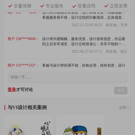
用户 131****7634：
设计的作品我非常喜欢，设计师很专业，沟通顺畅，
客服服务很不错，设计过程的印象很深，总体感觉非
常棒，赞！
2022-11-23 01:39:32 所在地：天津
用户 156****8049：
设计师沟通顺畅，服务优质，设计很有创意，作品看
到之后非常满意，设计过程很省心，非常不错的一
家，给好评！
2022-06-27 05:57:11 所在地：浙江
用户 135****5327：
客服与设计师协调不错，价格合理，很有创意，设计
的作品我很喜欢，出稿速度快，质量高，节省了不少
时间，不错！
2022-09-19 01:46:27 所在地：河南
用户 152****9762：
设计师非常给力，我对设计的要求很高，还是能在最
登录
才可讨论
发表
短的时间内完成，设计效果非常好！
2022-12-03 07:03:13 所在地：山东
与VI设计相关案例
全部>>
用户 155****2565：
设计很给力，设计师沟通顺畅，设计非常精美，出稿
很迅速，服务态度很端正，很好的一次体验！
2022-06-04 03:00:24 所在地：新疆