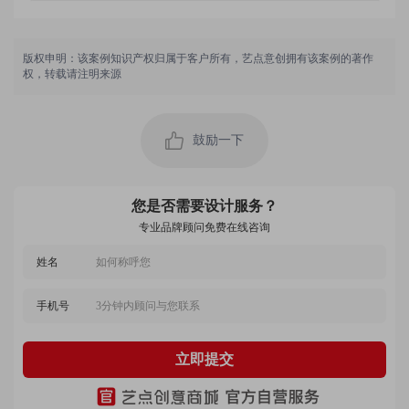
版权申明：该案例知识产权归属于客户所有，艺点意创拥有该案例的著作
权，转载请注明来源
用户 135****5327：
客服与设计师协调不错，价格合理，很有创意，设计
的作品我很喜欢，出稿速度快，质量高，节省了不少
时间，不错！
鼓励一下
2022-09-19 01:46:27 所在地：河南
用户 152****9762：
设计师非常给力，我对设计的要求很高，还是能在最
短的时间内完成，设计效果非常好！
您是否需要设计服务？
专业品牌顾问免费在线咨询
2022-12-03 07:03:13 所在地：山东
姓名
用户 155****2565：
设计很给力，设计师沟通顺畅，设计非常精美，出稿
很迅速，服务态度很端正，很好的一次体验！
手机号
2022-06-04 03:00:24 所在地：新疆
用户 159****1148：
设计的能力很强，设计师服务态度好，严谨认真，客
立即提交
服负责任，设计的体验感非常好，推荐给大家！
2023-04-25 06:52:24 所在地：上海