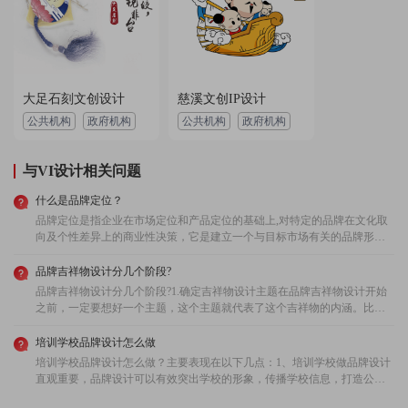
用户 159****1148：
设计的能力很强，设计师服务态度好，严谨认真，客
服负责任，设计的体验感非常好，推荐给大家！
2023-04-25 06:52:24 所在地：上海
用户 131****7634：
设计的作品我非常喜欢，设计师很专业，沟通顺畅，
大足石刻文创设计
慈溪文创IP设计
客服服务很不错，设计过程的印象很深，总体感觉非
公共机构
政府机构
公共机构
政府机构
常棒，赞！
2022-11-23 01:39:32 所在地：天津
与VI设计相关问题
用户 156****8049：
设计师沟通顺畅，服务优质，设计很有创意，作品看
到之后非常满意，设计过程很省心，非常不错的一
什么是品牌定位？
家，给好评！
2022-06-27 05:57:11 所在地：浙江
品牌定位是指企业在市场定位和产品定位的基础上,对特定的品牌在文化取
向及个性差异上的商业性决策，它是建立一个与目标市场有关的品牌形象
的过程和结果。
品牌吉祥物设计分几个阶段?
品牌吉祥物设计分几个阶段?1.确定吉祥物设计主题在品牌吉祥物设计开始
之前，一定要想好一个主题，这个主题就代表了这个吉祥物的内涵。比如
如果你想让这个吉祥物表达出平安喜乐的含义的话，那在之后设计吉祥物
的时候围绕这个主题来进行设计。所以一定要确定好一个主题，而且这个
培训学校品牌设计怎么做
主题最好能够贴近大众的生活，能够让客户比较喜欢。一般情况下，吉祥
培训学校品牌设计怎么做？主要表现在以下几点：1、培训学校做品牌设计
物的主题无非就是平安幸福、健康安乐等等。总之公司在确定主题的时候
直观重要，品牌设计可以有效突出学校的形象，传播学校信息，打造公共
一定要表达出人们心中的想法，这样的话，客户才会喜欢你的吉祥物。2.确
形象。优秀的品牌形象可以带给客户更多的好感和信任。2、品牌形象的构
定吉祥物设计的形象在确定好品牌吉祥物设计的主题之后，也要确定吉祥