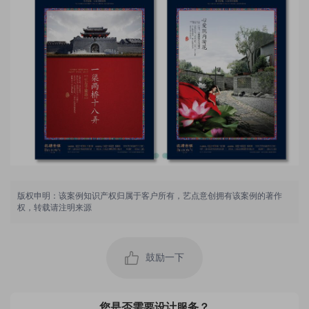
版权申明：该案例知识产权归属于客户所有，艺点意创拥有该案例的著作
权，转载请注明来源
用户 136****3386：
设计的非常不错，设计很独特，风格合我口味，设计
师沟通顺畅，很不错！
鼓励一下
2022-12-13 01:04:45 所在地：黑龙江
用户 158****9074：
设计效果相当好，态度严谨认真，交稿准时，设计过
您是否需要设计服务？
程很愉快，很好的体验！