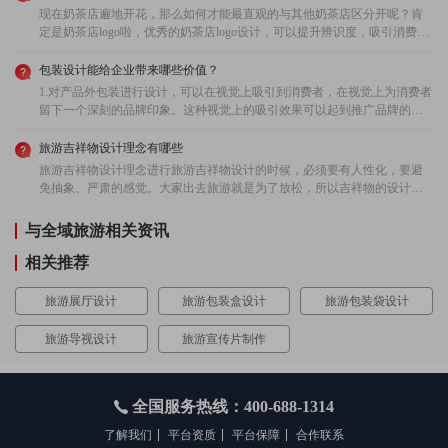
2022-11-20 05:04:58 所在地：新疆
现在奶茶店遍地开花，那么如何才能最直观的与其他奶茶店区分开呢？肯
定是奶茶店logo啦，优秀的奶茶店logo设计，可以提升辨识度，吸引消费者
眼球。奶茶店logo设计应该抓住哪些重点呢？首先奶茶店logo要易于记忆，
只有当品牌深刻植入消费者脑海里，才能获得更多的回头客。其次就是奶
包装设计能给企业带来哪些价值？
茶店logo设计要和店面的整体设计搭配，否则就是显得十分突兀。现在大众
1.对产品外包装进行设计，可以在视觉上吸引到消费者，在视觉上为消费者
更偏爱简约风的设计，因此logo也可以采用这一风格。虽然logo只是一个标
留下一个深刻的品牌印象。这种视觉上的吸引效果可以起到推广品牌的作
识，但是它的内涵和作用不仅局限于此，只有能体现自己店面特色的logo设
用。包装设计在色彩搭配与特殊的包装视觉展现的基础上，是会吸引到消
计，才能在众多的奶茶店中脱颖而出。事实证明，有特色的奶茶店logo设计
费者的观望，再到挑选产品包装，从而简介的为提升产品的销量做出贡
旅游吉祥物设计理念有哪些
更加吸引消费者。
献。2.包装设计还可以传达企业的产品理念。通过匠心独特的包装设计让企
旅游吉祥物设计理念进行旅游吉祥物设计的时候，必须要有人性化，要避
业的经营理念与产品的品质通过包装的形式向外界进行传递，这样就可以
免抽象、严肃的感觉。大家出去旅游就是为了放松，所以吉祥物的设计不
让外界更好的了解到企业的经营理念，也提高了品牌的竞争力。包装设计
仅要具有美感，而且还要生动有趣，最好是可以让人感觉放松，这样才可
不单单只是简单的图形设计，也包括了主题的设计以及文案的撰写，都是
以受到大家的欢迎。旅游吉祥物设计要点旅游吉祥物的设计要突出特征，
与全域旅游相关资讯
能够提高产品的名气，让产品得到更多的传播。3.包装设计可以提升产品的
不然就失去了价值。吉祥物应该是源于生活，但是又超越现实的形态。另
价值，具有创意的外包装也是深受消费者的欢迎，这样也就可以培养其消
外，吉祥物的设计还应该具有象征性，通过图案的形象,来追求想要表达的
相关推荐
费者对品牌的忠诚度，让产品价值在特定的额消费群体中使用得到更好的
象征意义。一个出色的旅游吉祥物，不仅可以提高旅游公司或者是景区的
体现。随着外包装逐渐被消费者认可与接受，使用产品的人与对产品忠诚
形象，而且能激起大家对于旅游的向往。旅游吉祥物设计注意事项1、旅游
旅游展厅设计
旅游包装盒设计
旅游包装袋设计
度高的人越来越多，无形之中带动了产品价值的提升。良好的包装形象设
吉祥物的设计要具备吉祥理念，吉祥物要有美好的寓意，这一点非常的重
计有利于提升品牌的辨识度，让消费者对企业更认同。
要。2、吉祥物设计要有象征性，还要大方好看。吉祥物越美观，就越能吸
旅游导视设计
旅游宣传片制作
引人的注意，大家的印象也就更深，甚至可以影响到消费者的选择。因为
每个人都更加青睐美丽的事物，因此吉祥物设计的必须要足够好看。旅游
吉祥物设计注意事项有很多，比如要具备吉祥理念，而且在美观的同时，
还要有象征性。大家在进行旅游吉祥物设计的时候，要尽量避免给人以严
全国服务热线：400-688-1314
肃的感觉。吉祥物应该突出特征，否则的话就失去了应有的价值。
了解我们
平台资质
平台保障
合作联系