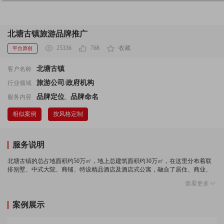
北塘古镇旅游品牌推广
25336
768
收藏
平台原创
北塘古镇
客户名称
旅游公司
政府机构
行业领域
/
品牌定位
品牌命名
服务内容
、
相似案例
按风格定制
服务说明
北塘古镇的总占地面积约50万㎡，地上总建筑面积约30万㎡，在这里分布着联
排别墅、中式大院、商铺、特设精品酒店及酒店式公寓，融合了居住、商业、
旅游等多种功能，而建筑容积率仅为0.7，使得整个古镇呈现繁华却不繁杂的悠
查看更多
闲景象。
案例展示