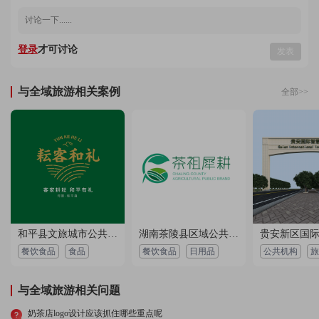
2022-12-13 01:04:45 所在地：黑龙江
用户 158****9074：
设计效果相当好，态度严谨认真，交稿准时，设计过
登录
才可讨论
发表
程很愉快，很好的体验！
2022-09-25 05:18:44 所在地：陕西
与全域旅游相关案例
全部>>
用户 137****9042：
设计师沟通顺畅，提出了很多建议，客服很热情，设
计作品我很满意，交稿很准时，非常满意，必须好
评！
2022-10-18 00:23:32 所在地：湖南
用户 189****6953：
服务态度好，设计师很给力，沟通顺畅，设计效果我
很满意，团队整体严谨认真，确实不错！
2022-08-30 00:43:58 所在地：广东
用户 177****6843：
设计态度很好，设计过程沟通很顺畅，性价比很高，
和平县文旅城市公共品牌全案
湖南茶陵县区域公共品牌策划
设计师认真的对待我的设计，设计作品我很喜欢！
餐饮食品
食品
餐饮食品
日用品
公共机构
旅
2022-05-20 07:13:07 所在地：广西
与全域旅游相关问题
用户 155****9563：
提供了很多不错的案例，业务帮选的设计师，风格符
合我的要求，设计作品我很满意，设计师沟通顺畅，
奶茶店logo设计应该抓住哪些重点呢
客服回访及时，确实不错！