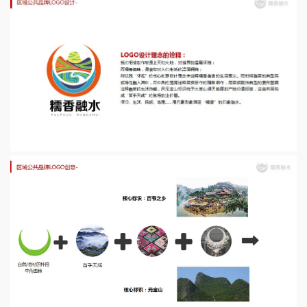
“融水县农业区域公共品牌”项目，是融水苗族自治县为响应“国家电子商务进农
村综合示范项目”号召，打好融水县农业电商扶贫战役的重要一环。但作为初次
开展“电商示范县”项目的融水，其情况存在复杂性，首先是区域电商意识薄弱，
所以首要任务便是大力宣传电商进农村业务，特别是本地农民对农产品的宣传
意识，在本区域内形成电商进农村全面开展的业务氛围，调动本地网商、农业
企业、旅游企业、基层村镇和其他各级各类参与者的参与热情，为此启动媒
体、实地、活动等立体式宣传。