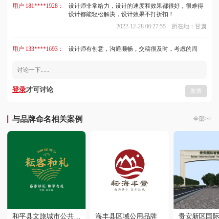
设计都能轻松解决，设计效果不打折扣！
2022-12-28 06:27:55 所在地：甘肃
用户 133****1693：
设计师有创意，沟通顺畅，交稿很及时，考虑的周
到，注重细节，客服的服务态度很好，回访及时。
2023-05-02 04:29:13 所在地：天津
用户 135****5327：
客服与设计师协调不错，价格合理，很有创意，设计
登录
才可讨论
发表
的作品我很喜欢，出稿速度快，质量高，节省了不少
时间，不错！
2022-09-19 01:46:27 所在地：河南
与品牌命名相关案例
全部>>
用户 177****6670：
设计水平很高，服务人员很热情，沟通顺畅，设计的
作品很有创意，交稿很准时，设计效果很赞，体验感
很强！
2023-02-04 01:12:40 所在地：广西
用户 159****8371：
设计师注重细节，沟通顺畅，服务很不错，价格公
道，设计作品很有创意，我很满意，确实不错！
2022-11-15 02:37:36 所在地：上海
用户 131****0072：
设计效果非常好，有一种脱颖而出的感觉，态度严谨
和平县文旅城市公共品牌全案
海丰县区域公用品牌