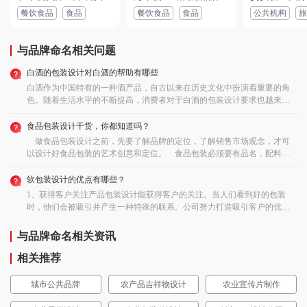
认真，服务周到，设计非常满意！
餐饮食品
食品
餐饮食品
食品
公共机构
旅
2022-11-19 06:44:47 所在地：天津
与品牌命名相关问题
用户 181****1928：
设计师非常给力，设计的速度和效果都很好，很难得
设计都能轻松解决，设计效果不打折扣！
白酒的包装设计对白酒的帮助有哪些
2022-12-28 06:27:55 所在地：甘肃
白酒作为中国特有的一种酒产品，自古以来在历史文化中扮演着重要的角
色。随着生活水平的不断提高，消费者对于白酒的包装设计要求也越来越
高，对白酒的包装设计也越来越讲究。今天4个要点，销量口碑都不用愁！
白酒的包装设计对白酒的帮助有哪些？1、保护性因为如今白酒大多是采用
食品包装设计干货，你都知道吗？
玻璃瓶容器，所以，在进行包装设计的时候，应该考虑防震，防摔，防碎
做食品包装设计之前，先要了解品牌的定位，了解销售市场观念，才可
等。2、便利功能包装设计还必须讲求包装的便利性，方便在运输流通，消
以设计好食品包装的艺术创意和定位。 食品包装必须要有品名，配料
费者携带上。3、技术性包装设计必须考虑到从设计转变成实物的过程中，
表，配料表要按照由多到少的顺序来排序。食用方法，产品类别，食品生
其技术条件以及可能发生的问题等。4、销售功能销售性功能是包装设计的
产许可证编号、执行标准、生产日期、保质期、贮存条件、产地、厂家信
软包装设计的优点有哪些？
重要功能。它通过直接体现白酒的文化底蕴，历史厚重感等，让消费者在
息、注意事项、营养成分表等。 还有一些强制的文字规范，如配料表的
1、获得客户关注产品包装设计能获得客户的关注。当人们看到好的包装
感受器魅力之后，产生购买行为。白酒包装设计反应出白酒厂家的市场意
字体不能小于1.8毫米等等。
时，他们会被吸引并产生一种特殊的联系。公司努力打造吸引客户的优质
识、营销水平、安全意识、环保理念以及成本意识，所以对表白酒的包装
包装。包装传达了您产品的质量。朴素或不吸引人的包装会带来负面情
设计要综合考虑。
绪。获得客户的关注对于成功很重要。2、增加产品价值良好包装的另一个
与品牌命名相关资讯
重要元素是为您的产品增加价值。人们通过包装设计来分析产品。它产生
品牌知名度并在市场上保持独特。它还使您的产品与其他产品不同。它会
相关推荐
带来更多的销售和更多的客户。增加产品价值的最好方法是良好的包装。
3、增加销售额良好包装的另一个重要因素是增加销售额。顾客喜欢选择好
城市公共品牌
农产品吉祥物设计
农业宣传片制作
的包装，他们接受内销。因此，良好的包装会带来更好的购买和最终销
售。人们有时可能不知道你的产品，所以包装很重要。如果您的包装不