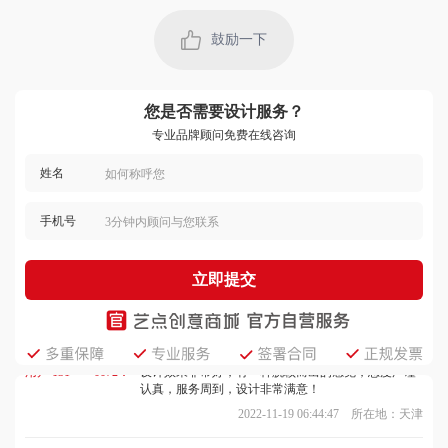
用户 133****1693：
设计师有创意，沟通顺畅，交稿很及时，考虑的周
到，注重细节，客服的服务态度很好，回访及时。
鼓励一下
2023-05-02 04:29:13 所在地：天津
用户 135****5327：
客服与设计师协调不错，价格合理，很有创意，设计
的作品我很喜欢，出稿速度快，质量高，节省了不少
您是否需要设计服务？
时间，不错！
2022-09-19 01:46:27 所在地：河南
专业品牌顾问免费在线咨询
姓名
用户 177****6670：
设计水平很高，服务人员很热情，沟通顺畅，设计的
作品很有创意，交稿很准时，设计效果很赞，体验感
很强！
手机号
2023-02-04 01:12:40 所在地：广西
用户 159****8371：
设计师注重细节，沟通顺畅，服务很不错，价格公
立即提交
道，设计作品很有创意，我很满意，确实不错！
2022-11-15 02:37:36 所在地：上海
用户 131****0072：
设计效果非常好，有一种脱颖而出的感觉，态度严谨
认真，服务周到，设计非常满意！
2022-11-19 06:44:47 所在地：天津
用户 181****1928：
设计师非常给力，设计的速度和效果都很好，很难得