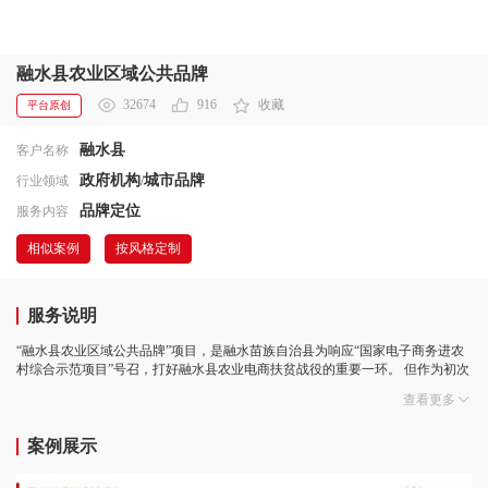
融水县农业区域公共品牌
32674
916
收藏
平台原创
融水县
客户名称
政府机构
城市品牌
行业领域
/
品牌定位
服务内容
相似案例
按风格定制
服务说明
“融水县农业区域公共品牌”项目，是融水苗族自治县为响应“国家电子商务进农
村综合示范项目”号召，打好融水县农业电商扶贫战役的重要一环。 但作为初次
开展“电商示范县”项目的融水，其情况存在复杂性，首先是区域电商意识薄弱，
查看更多
所以首要任务便是大力宣传电商进农村业务，特别是本地农民对农产品的宣传
意识，在本区域内形成电商进农村全面开展的业务氛围，调动本地网商、农业
企业、旅游企业、基层村镇和其他各级各类参与者的参与热情，为此启动媒
案例展示
体、实地、活动等立体式宣传。