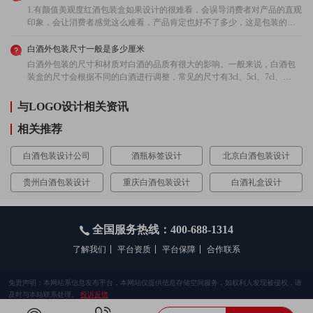
1.有颜值美观度红酒包装盒如果设计的很难看，会误导消费者对产品的直观
印象，会让消费者感觉这么难看，产品肯定也好不了多少，这是包装的大
忌。有些红酒商家为了节省成本，选择劣质的红酒包装盒，也灭有什么设
计感，那么任凭你的红酒产品品质再好，也少有人买的，因为单单只看外
白酒外包装尺寸一般是多少厘米
包装就让人丧失了购买的欲望。2.差异化的个性特征现如今的酒类产品之间
白酒外包装的尺寸和材质对白酒的品质有很大的影响。一般来说，白酒包
的竞争可谓是十分激烈，如果没有差异化的标识性特征是很难让更多的人
装盒的尺寸会根据不同的白酒进行调整，常见的尺寸有3cl、5cl、7cl、
记住你，我们在做红酒礼盒设计的时候需要用个性化的设计去抓住消费者
10cl、12cl、15cl等。其中，3cl和5cl一般用于包装高档白酒，而7cl是普通白
的眼球，让其在看到产品包装的时候有眼前一亮的视觉体验，最终有机会
酒的标准量，10cl白酒包装盒一般用于分配较轻的酒类，而12cl和15cl盒主
与LOGO设计相关资讯
将产品推销出去。3.有品牌文化内涵什么是内涵，其实就是品牌自身的文化
要用于分配较重的酒类。此外，白酒包装盒的材质也非常重要，不同的材
深度和底蕴，每一个品牌背后都有自己独特的文化底蕴，并且葡萄酒在我
质会影响白酒的储存和口感。因此，选择合适尺寸和材质的酒类包装盒非
相关推荐
国也是拥有着悠久的历史，在设计的时候不妨将其本身的文化与葡萄酒中
常重要。
国的文化考虑在内，从而提高产品的文化属性，让其看起来更加具有文化
白酒包装设计公司
酒瓶标签设计
北京白酒包装设计
内涵属性。4.要迎合时尚虽然当下人们的生活节奏比较快，但是时尚感这东
西一直都是引领着各个时期，我们在设计红酒礼盒包装的时候其实也应该
贵州白酒包装设计
重庆白酒包装设计
白酒礼盒设计
去抓住这个点，在设计中融入时尚元素，这样才能更好的迎合大众的消费
心理喜好。
全国服务热线：400-688-1314
了解我们
平台资质
平台保障
合作联系
免责声明：本网站系信息发布平台，本网站仅提供信息存储空间服务，如权利人发现被侵权，请
及时与本站联系处理。
投诉反馈
2013-2023 vipyidian.com 艺点意创商城