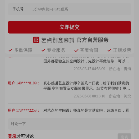
准时，性价比也很高，设计的作品我很满意，确实给
力！
手机号
2022-11-11 07:53:19 所在地：江苏
用户 132****2759：
门店空间面积比较小，就很担心装完会比较压抑，设
立即提交
计老师给了效果图看的时候感觉还不错，还是比较担
心的，装完没想到效果这么好，看起很宽敞。
2022-05-13 01:40:59 所在地：西藏
用户 151****8204：
纯设计和装修公司差距真的大，后来听了朋友的，在
国外都是独立的空间设计，先设计再做装修，可以省
去很多钱，选择了单纯的设计服务，还能够加入更多
2023-02-17 04:58:09 所在地：青海
的自己的想法，有种专业设计师设计咖啡店，真的很
棒。
用户 149****8199：
真心感谢艺点设计师辛苦几个日夜，给了我们满意的
平面 空间布置及立面效果展示。细节布局很赞！更重
要的 是，后期施工工程中，如果还有下次装修机会，
2023-05-08 00:18:10 所在地：河北
还是会选择你们的 。
用户 173****2253：
对艺点的空间设计师真的是太满意啦，超级喜欢，看
起来很大气，舒服，想象到自己小店以后营业的样子
真的很开心
2022-05-12 05:58:30 所在地：贵州
用户 173****1152：
空间设计师很负责任，注重细节，态度严谨认真，客
登录
才可讨论
发表