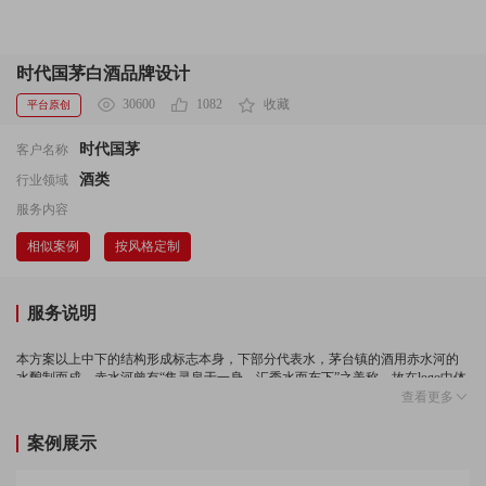
时代国茅白酒品牌设计
30600
1082
收藏
平台原创
时代国茅
客户名称
酒类
行业领域
服务内容
相似案例
按风格定制
服务说明
本方案以上中下的结构形成标志本身，下部分代表水，茅台镇的酒用赤水河的
水酿制而成，赤水河曾有“集灵泉于一身，汇秀水而东下”之美称，故在logo中体
现水元素。 上半部分应用红色体现了红火和吉祥的含义。中间部位应用正负形
查看更多
手法表现，为时代国茅首字母S变形成为的酒樽、与五星。五星为金，从上到下
依次为火、金、水，火克金，金生水，从五行.上来讲图形是微妙的平衡。酒樽
案例展示
为古人喝酒用的器具，这一元素的应用正体现了时代国茅酱香悠远，酒品醇厚
的历史感，五星则是对企业的美好期望，愿向五星一样冉冉升起。图形最上方