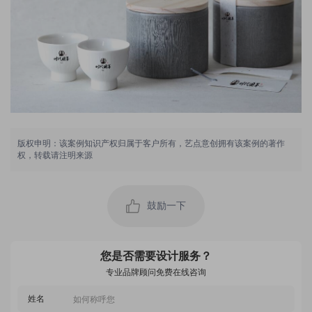
版权申明：该案例知识产权归属于客户所有，艺点意创拥有该案例的著作
权，转载请注明来源
用户 173****2253：
对艺点的空间设计师真的是太满意啦，超级喜欢，看
起来很大气，舒服，想象到自己小店以后营业的样子
鼓励一下
真的很开心
2022-05-12 05:58:30 所在地：贵州
用户 173****1152：
空间设计师很负责任，注重细节，态度严谨认真，客
您是否需要设计服务？
服回访及时，非常有创意，给力！
专业品牌顾问免费在线咨询
2023-04-28 01:53:15 所在地：贵州
姓名
用户 138****2869：
设计水平高，设计师沟通顺畅，服务态度好，交稿很