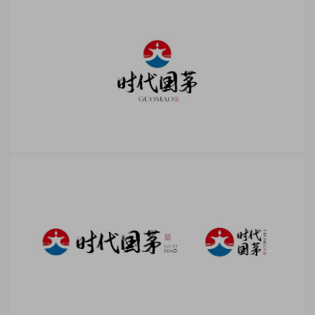
为一滴滴落的酒滴，恰好滴落在酒樽之中，通过动势体现了时代国茅弟弟美酒
的含义。两侧的白线为汇聚之意，聚财聚名，品牌打响指日可待。