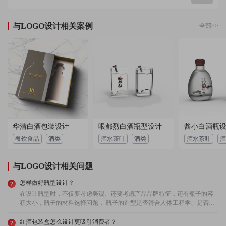
服回访及时，非常有创意，给力！
2023-04-28 01:53:15 所在地：贵州
与LOGO设计相关案例
全部>>
用户 138****2869：
设计水平高，设计师沟通顺畅，服务态度好，交稿很
准时，性价比也很高，设计的作品我很满意，确实给
力！
2022-11-11 07:53:19 所在地：江苏
用户 132****2759：
门店空间面积比较小，就很担心装完会比较压抑，设
计老师给了效果图看的时候感觉还不错，还是比较担
心的，装完没想到效果这么好，看起很宽敞。
2022-05-13 01:40:59 所在地：西藏
用户 151****8204：
华清白酒包装设计
纯设计和装修公司差距真的大，后来听了朋友的，在
哏都烈白酒瓶型设计
酱小白酒瓶
国外都是独立的空间设计，先设计再做装修，可以省
餐饮食品
酒类
酒水茶叶
酒类
酒水茶叶
酒
去很多钱，选择了单纯的设计服务，还能够加入更多
2023-02-17 04:58:09 所在地：青海
的自己的想法，有种专业设计师设计咖啡店，真的很
棒。
与LOGO设计相关问题
用户 149****8199：
真心感谢艺点设计师辛苦几个日夜，给了我们满意的
平面 空间布置及立面效果展示。细节布局很赞！更重
怎样做好瓶型设计？
要的 是，后期施工工程中，如果还有下次装修机会，
2023-05-08 00:18:10 所在地：河北
在设计瓶型时，不仅要考虑美观、还要考虑产品品牌特征，还有瓶子的容
还是会选择你们的 。
积大小，瓶子的材料选择问题， 瓶子的造型是否符合人体工程学、是否易
拿放方便使用，瓶子的刚度和耐负荷强度等等。
红酒包装盒怎么设计更吸引消费者？