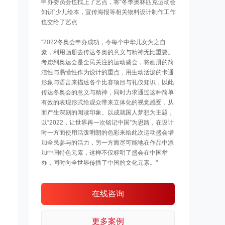
申办委员会也找上了艺点，将“冬季奥林匹克运动会
知识”少儿绘本，宣传海报等相关物料设计制作工作
也交给了艺点
"2022冬奥会申办成功，令每个中华儿女为之自
豪，利用画册去传达冬奥的意义与精神无比重要。
考虑到奥运会是全民关注的运动盛会，将画册的简
洁性与易懂性作为设计的重点，用生动活泼的卡通
形象与语言来描述各个比赛项目与礼仪知识，以此
传达冬奥会的意义与精神，同时力求通过这种简单
有效的表现形式给观众带来立体化的视觉感受，从
而产生深刻的阅读印象。以成就国人梦想为主题，
以“2022，让世界再一次铭记中国”为思路，在设计
时一方面使用活泼明朗的色彩来给此次运动盛会增
加全民参与的活力，另一方面尽可能地在作品中添
加中国特色元素，这样不仅标明了盛会在中国举
办，同时向全世界传播了中国的文化元素。"
在线咨询
更多案例