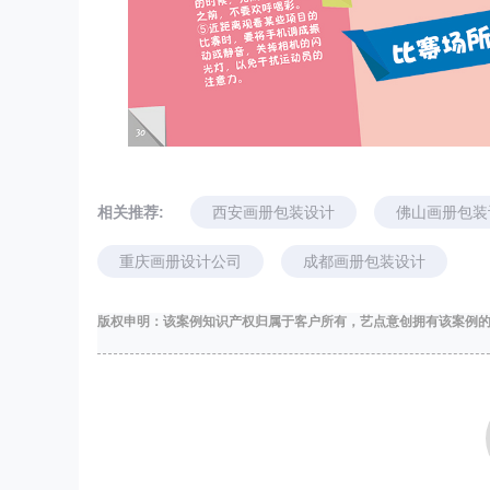
用户181****7865
评价：画册设计非常新颖，
2023-01-25 03:12:58
来自电脑端 中国 .甘肃
相关推荐:
西安画册包装设计
佛山画册包装
用户149****9241
2023-04-23 03:57:43
来自电脑端 中国 .河北
重庆画册设计公司
成都画册包装设计
用户177****7559
版权申明：该案例知识产权归属于客户所有，艺点意创拥有该案例
2022-11-14 02:31:02
来自手机端 中国 .广西
用户149****8009
评价：画册设计师很给力，沟
2023-02-14 00:54:18
来自手机端 中国 .河北
用户159****0517