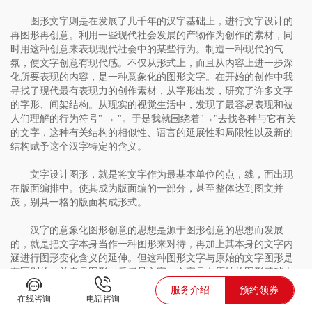
图形文字则是在发展了几千年的汉字基础上，进行文字设计的
再图形再创意。利用一些现代社会发展的产物作为创作的素材，同
时用这种创意来表现现代社会中的某些行为。制造一种现代的气
氛，使文字创意有现代感。不仅从形式上，而且从内容上进一步深
化所要表现的内容，是一种意象化的图形文字。在开始的创作中我
寻找了现代最有表现力的创作素材，从字形出发，研究了许多文字
的字形、间架结构。从现实的视觉生活中，发现了最容易表现和被
人们理解的行为符号" → "。于是我就围绕着"→"去找各种与它有关
的文字，这种有关结构的相似性、语言的延展性和局限性以及新的
结构赋予这个汉字特定的含义。
文字设计图形，就是将文字作为最基本单位的点，线，面出现
在版面编排中。使其成为版面编的一部分，甚至整体达到图文并
茂，别具一格的版面构成形式。
汉字的意象化图形创意的思想是源于图形创意的思想而发展
的，就是把文字本身当作一种图形来对待，再加上其本身的文字内
涵进行图形变化含义的延伸。但这种图形文字与原始的文字图形是
有区别的，前者是图形，后者是文字。文字是在原始的图形基础上
演变而来的，现代的文字图形又是在现有的文字基础上发展变化
服务介绍
预约领券
在线咨询
电话咨询
的，要比原始的图形文字更具深一层的文化内涵和新的表现形式，