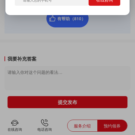
有帮助（
810
）
我要补充答案
提交发布
服务介绍
预约领券
您可能最关心的问题
在线咨询
电话咨询