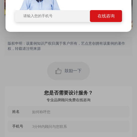
在线咨询
版权申明：该案例知识产权归属于客户所有，艺点意创拥有该案例的著作
权，转载请注明来源
用户 135****5327：
客服与设计师协调不错，价格合理，很有创意，设计
的作品我很喜欢，出稿速度快，质量高，节省了不少
鼓励一下
时间，不错！
2022-09-19 01:46:27 所在地：河南
用户 133****3029：
设计师很专业，服务不错，沟通也顺畅，作品一致通
您是否需要设计服务？
过，客服回访及时，艺雲很给力，点赞！
专业品牌顾问免费在线咨询
2022-09-28 03:01:34 所在地：重庆
姓名
用户 189****5623：
设计师设计新颖，沟通顺畅，设计注重细节，考虑周
到，价格便宜，服务很周到！
手机号
2022-12-14 00:43:26 所在地：广东