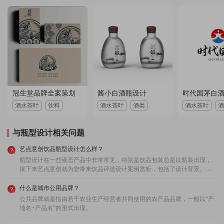
用户 189****5623：
设计师设计新颖，沟通顺畅，设计注重细节，考虑周
到，价格便宜，服务很周到！
2022-12-14 00:43:26 所在地：广东
用户 158****4266：
整体水平很高，设计师很有想法，设计风格合我心
意，交付准时，信守承诺，很良心！
2023-04-04 03:17:05 所在地：陕西
冠生堂品牌全案策划
酱小白酒瓶设计
时代国茅白
用户 151****2916：
设计团队很专业，设计有创意，沟通顺畅，态度严谨
酒水茶叶
饮料
酒水茶叶
酒类
酒水茶叶
酒
认真，服务很周到，完全不用操心！
2022-11-09 03:55:15 所在地：青海
与瓶型设计相关问题
用户 189****4710：
非常有个性的设计，设计风格我很喜欢，安排的设计
艺点意创饮品瓶型设计怎么样？
师很合理，设计非常漂亮，价格很实惠！
瓶型设计在一些液态产品中非常常见，特别是饮品包装总是以瓶装出现，
2023-03-09 05:58:08 所在地：广东
接下来艺点意创就为您带来饮品评选设计案例赏析，包括了设计背景、设
计理念、设计流程等内容。艺点意创品牌策划案例赏析：盛久源酒庄饮料
包装设计项目背景：青岛盛久源酒庄有限公司为饮品生产及销售公司，针
什么是城市公用品牌？
对儿童打造一款饮品。以葡萄为核心元素，突出产品主题，插画卡通的形
公共品牌就是指由若干农业生产经营者共同使用的农产品品牌，一般以“产
式，体现了针对儿童的定位，迎合了手中喜好，明确的区分了大众化产
地名+产品名”的形式出现。
品，提高了产品的辨识度。用户评价:前后改了4版，艺点设计修改速度挺
快，前一天说意见，第二天就改好了。设计效果也很好，很有新意。艺点