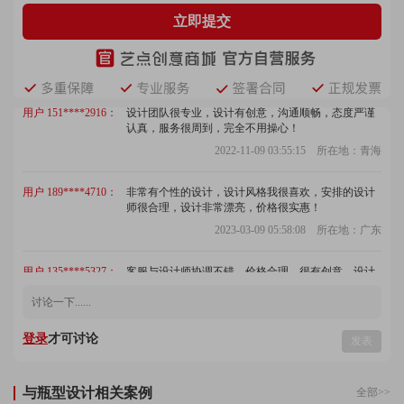
立即提交
用户 158****4266：
整体水平很高，设计师很有想法，设计风格合我心
意，交付准时，信守承诺，很良心！
2023-04-04 03:17:05 所在地：陕西
用户 151****2916：
设计团队很专业，设计有创意，沟通顺畅，态度严谨
认真，服务很周到，完全不用操心！
2022-11-09 03:55:15 所在地：青海
用户 189****4710：
非常有个性的设计，设计风格我很喜欢，安排的设计
师很合理，设计非常漂亮，价格很实惠！
2023-03-09 05:58:08 所在地：广东
用户 135****5327：
客服与设计师协调不错，价格合理，很有创意，设计
的作品我很喜欢，出稿速度快，质量高，节省了不少
时间，不错！
2022-09-19 01:46:27 所在地：河南
登录
才可讨论
发表
用户 133****3029：
设计师很专业，服务不错，沟通也顺畅，作品一致通
过，客服回访及时，艺雲很给力，点赞！
2022-09-28 03:01:34 所在地：重庆
与瓶型设计相关案例
全部>>