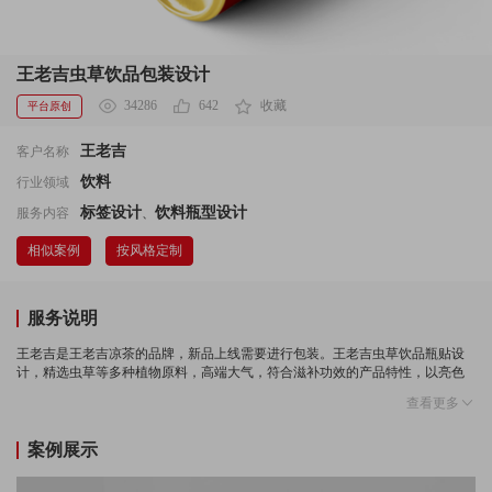
王老吉虫草饮品包装设计
34286
642
收藏
平台原创
王老吉
客户名称
饮料
行业领域
标签设计
饮料瓶型设计
服务内容
、
相似案例
按风格定制
服务说明
王老吉是王老吉凉茶的品牌，新品上线需要进行包装。王老吉虫草饮品瓶贴设
计，精选虫草等多种植物原料，高端大气，符合滋补功效的产品特性，以亮色
为主。
查看更多
符合节庆礼品包装特点，运用红金搭配以及吉祥纹样来烘托节日气氛，吸引消
费购买。 当率真跳脱的文字风格+风格化的视觉画面呈现，品牌建设自然完整而
案例展示
亮眼！