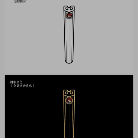
足客户需求把复杂的事情简单化、规范化、科学化”,以客户满意为最终工作目
标。
天时酒坛，采用黑色瓶身，金色线条添加在坛盖上，增添质感；酒坛中间的弧
度，光面设计展现酒坛简洁设计；坛盖采用横式锁扣工艺设计；唐蒙剑型图
纹，采用5条线进行勾勒，剑柄处增添汉代纹样，唐蒙logo置于剑身，金色磨砂
质感，整体简洁，具有汉代文化感。