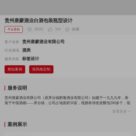
贵州唐蒙酒业白酒包装瓶型设计
20162
316
收藏
平台原创
贵州唐蒙酒业有限公司
客户名称
酒类
行业领域
标签设计
服务内容
相似案例
按风格定制
服务说明
贵州唐蒙酒业有限公司（原茅台镇黔隆酒业有限公司）始建于一九九九年，座
落于中国酒都——茅台镇，公司占地面积50亩，现拥有传统发酵池200多个，现
代化包装车间1个，员工300人，资深调酒师3人（原茅台酒厂），固定资产5000
查看更多
余万元，流动资金1500余万元，年产优质白酒5000多吨，产值1.2亿元；现有注
册商标“黔怀”、“唐蒙”、“裕隆酒房”。所产其系列酒，包装新颖、文化深厚、个
性鲜明，深受消费者青睐；面对激烈的市场竞争，我们深知：“唯有坚持‘先做
案例展示
人、后做事’之理念，诚信待客、严谨工作。站在客户之角度想客户所想——严
把质量关急客户所急——快速供给始终贴近市场，做到快速应变严控品质，满