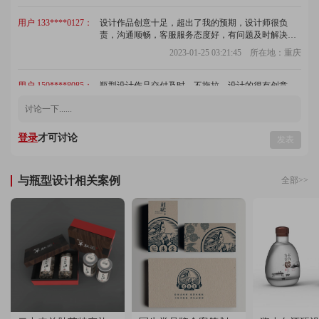
用户 133****0127：
设计作品创意十足，超出了我的预期，设计师很负
责，沟通顺畅，客服服务态度好，有问题及时解决，
很愉快的一次合作！
2023-01-25 03:21:45 所在地：重庆
用户 150****8085：
瓶型设计作品交付及时，不拖拉，设计的很有创意，
设计师沟通也很愉快，对于作品我是很满意，细节把
握的很到位，客服的态度很好
2023-04-24 03:44:35 所在地：宁夏
登录
才可讨论
发表
用户 158****6226：
设计师的建议挺好，还是专业的好，转换了好几个格
式，赞，已经推荐给朋友了
2022-05-26 02:20:49 所在地：陕西
与瓶型设计相关案例
全部>>
用户 156****1150：
瓶型设计专业，很严谨，很认真，团队热情，我们得
到的服务品质很好，推荐给大家
2022-07-24 01:31:37 所在地：浙江
用户 152****2454：
很不错，瓶型构思很新颖，别具一格，也很耐心，对
我的挑剔总不厌其烦的修改，不好意思了，谢谢
2023-01-05 00:15:13 所在地：山东