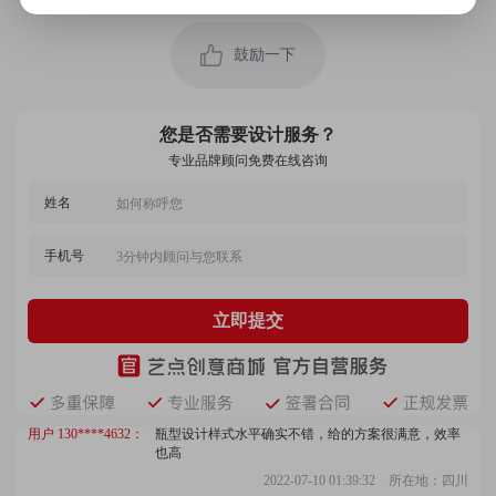
用户 150****8085：
瓶型设计作品交付及时，不拖拉，设计的很有创意，
鼓励一下
设计师沟通也很愉快，对于作品我是很满意，细节把
握的很到位，客服的态度很好
2023-04-24 03:44:35 所在地：宁夏
您是否需要设计服务？
用户 158****6226：
设计师的建议挺好，还是专业的好，转换了好几个格
式，赞，已经推荐给朋友了
专业品牌顾问免费在线咨询
2022-05-26 02:20:49 所在地：陕西
姓名
用户 156****1150：
瓶型设计专业，很严谨，很认真，团队热情，我们得
到的服务品质很好，推荐给大家
手机号
2022-07-24 01:31:37 所在地：浙江
立即提交
用户 152****2454：
很不错，瓶型构思很新颖，别具一格，也很耐心，对
我的挑剔总不厌其烦的修改，不好意思了，谢谢
2023-01-05 00:15:13 所在地：山东
用户 130****4632：
瓶型设计样式水平确实不错，给的方案很满意，效率
也高
2022-07-10 01:39:32 所在地：四川