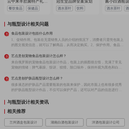
云中来羊肚菌特产礼盒设计
冠生堂品牌全案策划
酱小白酒瓶
用户 130****4632：
瓶型设计样式水平确实不错，给的方案很满意，效率
餐饮食品
保健品
酒水茶叶
饮料
酒水茶叶
酒
也高
2022-07-10 01:39:32 所在地：四川
与瓶型设计相关问题
用户 133****0127：
设计作品创意十足，超出了我的预期，设计师很负
食品包装设计包括什么作用
责，沟通顺畅，客服服务态度好，有问题及时解决，
1、促销作用。包装在无需销售人员的介绍的情况下，消费者只需凭包装上
很愉快的一次合作！
2023-01-25 03:21:45 所在地：重庆
的图文视觉信息，就可以了解商品，从而决定购买。2、保护作用。食品包
装设计便于储存和运输，也为食品包装提供了一个干净卫生的环境，延长
食品的保质期。3、便捷作用。食品是提供给消费者的，所以必须要让消费
艺点意创宠物食品包装设计怎么样？
者使用起来非常方便。而食品包装设计正好考虑到了这一点，不仅便于打
来自俄罗斯的宠物食品包装设计作品，包装上的插图很古怪，充满了常见
开，而且也便于携带和存放。
宠物的情绪：脾气暴躁、惊讶、狡猾。除口味外，保持外观为黑色和白色
是一种为每种产品带来色彩鲜艳的联想的深思熟虑的方法。
艺点意创护肤品瓶型设计怎么样？
很多液态的护肤品产品需要瓶装的包装来保护，因此市面上也有很多优秀
的护肤品瓶型设计作品，不仅可以保护产品，还可以对产品的信息进行很
好的传播。接下来艺点意创为您带来的是护肤品瓶型设计案例赏析，包括
了设计背景、理念、流程等内容。艺点意创品牌策划案例赏析：马丁兔婴
与瓶型设计相关资讯
儿用品瓶型设计项目背景：马丁兔致力于成为中国婴幼儿个人护理品牌，
针对中国婴儿身体发肤特性进行临床研究，遵循国内外先进标准进行科学
相关推荐
研制生产，全方位满足中国宝宝个人肌肤护理需求，陪伴中国宝宝健康茁
壮成长。用户评价:服务太好了，还因为我自己对设计的专业知识不懂出现
兰州酒盒包装设计
湖南白酒包装设计
洋酒包装设计公司
了一些小分歧，也谢谢商家的理解，随后还会后续来设计。艺点意创品牌