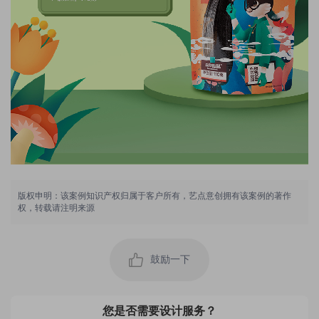
用户 173****2253：
对艺点的空间设计师真的是太满意啦，超级喜欢，看
版权申明：该案例知识产权归属于客户所有，艺点意创拥有该案例的著作
起来很大气，舒服，想象到自己小店以后营业的样子
权，转载请注明来源
真的很开心
2022-05-12 05:58:30 所在地：贵州
用户 151****0630：
通过同事推荐了艺点创意商城，我也是个策划小白，
鼓励一下
所以策划加展架设计都交给他们，价格优惠好多不
说，布局效果还这么完美
2023-04-30 02:55:53 所在地：青海
您是否需要设计服务？
用户 157****0983：
设计效率非常高，沟通清楚明白，展架设计效果很