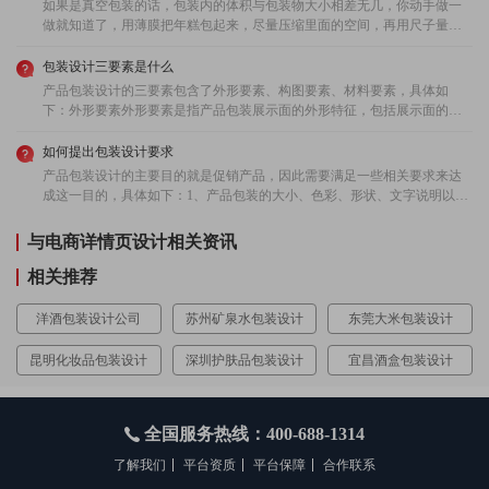
如果是真空包装的话，包装内的体积与包装物大小相差无几，你动手做一
做就知道了，用薄膜把年糕包起来，尽量压缩里面的空间，再用尺子量一
下就行了．工厂流水线作业的话是有专门的封包机的，不用操心．食品包
装设计尺寸食品包装作为保证食品安全、卫生的重要手段得到了更广泛的
包装设计三要素是什么
重视，食品包装应注意以下几个方面： 一、了解食品本身的特性及其所要
产品包装设计的三要素包含了外形要素、构图要素、材料要素，具体如
求的保护条件应研究影响食品中主要成分，特别是影响脂肪、蛋白质、维
下：外形要素外形要素是指产品包装展示面的外形特征，包括展示面的大
生素等营养成分的敏感因素，包括光线、氧气、温度、微生物及物理、机
小、尺寸和形状。我们在日常生活中看到的形态有三种，即自然形态、人
械力学等方面的影响因素。只有掌握了被包装食品的生物、化学、物理学
工形态和偶然形态。但是，我们在研究产品的形态构成时，必须找出适用
如何提出包装设计要求
特性及其敏感因素，确定其要求的保护条件，才能确定选用什么样的包装
于任何性质的形态，即抽取出共有规律的东西，称为抽象形态。构图要素
产品包装设计的主要目的就是促销产品，因此需要满足一些相关要求来达
材料、包装工艺技术进行包装操作，以达到其保护功能及适当延长其贮存
构成是商品包装展示面中商标、图形、文字、组合等组合而成的一幅图
成这一目的，具体如下：1、产品包装的大小、色彩、形状、文字说明以及
期的目的。 二、研究和掌握包装材料的包装性能和适用范围及条件。包装
画。四个方面的结合构成了包装装潢的整体效果。在商品设计中，构成元
图案必须协调，且符合产品定位。好看的包装设计并不一定是好的设计，
材料种类繁多、性能各异，因此，只有在了解各种包装材料和容器的包装
素的商标、图形、文字、颜色的运用，都是正确、得体、美观的，可以说
优秀的设计是那些适合品牌、适合产品的设计。2、包装设计的构造要便于
与电商详情页设计相关资讯
性能，才能根据包装食品的防护要求选择既能保护食品风味和质量，又能
是优秀的设计作品。材料要素包装材料无论是纸类材料、玻璃钢材料、金
使用。包装的基础功能就是保护和便利。比如有很多零食的包装设计在开
体现其商品价值，并使综合包装成为合理的包装材料。 三、掌握有关的包
属材料、陶瓷材料、竹木材料以及其他复合材料，都有不同的肌理效果。
启边设计成锯齿形，便于开启;包装内充上惰性气体，保持新鲜，便于保
相关推荐
装技术方法。对于给定的食品，除需要选取合适的包装和容器外，还应采
采用不同的材料，适当地进行组合配置，能给消费者带来不同的新奇、冰
存。3、产品包装设计的创新。品牌升级创新包装，为消费者提供更好的服
用最适宜的包装技术方法。同一种食品往往可以采用不同的包装技术方法
凉、豪华等感受。材质要素是包装设计中的一个重要环节，它直接关系到
务，则其市场占有率必然会有显著提高，给公司带来胜过竞争者的可观利
洋酒包装设计公司
苏州矿泉水包装设计
东莞大米包装设计
而达到相同或相近的包装要求和效果。例如，对于易氧化的食品，可采用
包装的整体功能与经济成本、生产加工方式以及包装废弃物的回收处理等
润。4、包装设计需要和产品的营销、价格、渠道以及其它决策一致。包装
真空或充气包装，也可采用封入脱氧剂进行包装。但有时为了达到设定的
多个方面。
上的文字说明、图案、色彩、设计风格等必须与营销广告一致，这样做可
要求和效果，必须采用特定的包装技术。包装技术的选用与包装材料的选
昆明化妆品包装设计
深圳护肤品包装设计
宜昌酒盒包装设计
以提升品牌声誉，提高可信度。
用密切相关，也与包装食品的市场定位等诸因素密切相关。 四、研究和了
解商品的市场定位及流通区域条件。商品的市场定位、运输方式及流通区
域的气候和地理条件等是食品包装设计时必须考虑的因素。国内销售的商
全国服务热线：400-688-1314
品与面向不同国家出口的商品其包装和装潢要求各不相同，不同运输方式
对包装的保护性要求也不相同。对食品包装而言，商品流通区域的气候条
了解我们
平台资质
平台保障
合作联系
件变化至关重要，因为气温对食品内部成分的化学变化、食品微生物及其