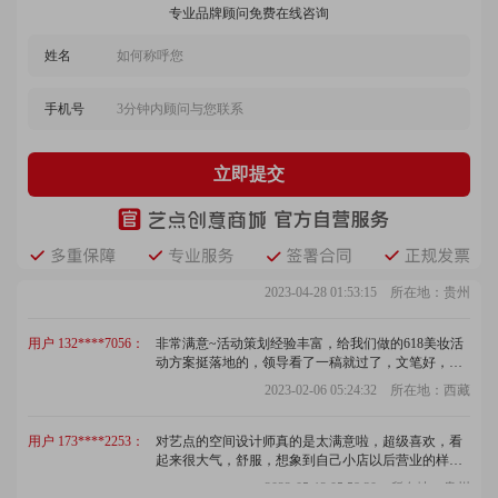
专业品牌顾问免费在线咨询
棒，很负责的设计团队，满满的达到我的需求
2022-09-02 07:45:25 所在地：山西
姓名
用户 156****5816：
公司双十一的活动设计策划方案制作的不错，现在来
手机号
给个好评
2023-03-11 02:07:39 所在地：浙江
立即提交
用户 173****1152：
空间设计师很负责任，注重细节，态度严谨认真，客
服回访及时，非常有创意，给力！
2023-04-28 01:53:15 所在地：贵州
用户 132****7056：
非常满意~活动策划经验丰富，给我们做的618美妆活
动方案挺落地的，领导看了一稿就过了，文笔好，懂
营销，懂模式，非常赞！
2023-02-06 05:24:32 所在地：西藏
用户 173****2253：
对艺点的空间设计师真的是太满意啦，超级喜欢，看
起来很大气，舒服，想象到自己小店以后营业的样子
真的很开心
2022-05-12 05:58:30 所在地：贵州
用户 151****0630：
通过同事推荐了艺点创意商城，我也是个策划小白，