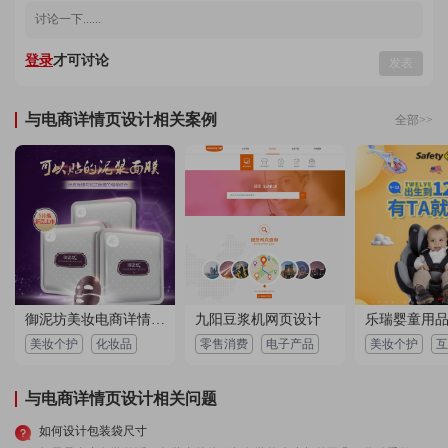
所以策划加展架设计都交给他们，价格优惠好多不
说，布局效果还这么完美
2023-04-30 02:55:53 所在地：青海
登录
才可讨论
发表
用户 157****0983：
设计效率非常高，沟通清楚明白，展架设计效果很
棒，很负责的设计团队，满满的达到我的需求
与电商详情页设计相关案例
2022-09-02 07:45:25 所在地：山西
全部>>
用户 156****5816：
公司双十一的活动设计策划方案制作的不错，现在来
给个好评
2023-03-11 02:07:39 所在地：浙江
用户 173****1152：
空间设计师很负责任，注重细节，态度严谨认真，客
服回访及时，非常有创意，给力！
2023-04-28 01:53:15 所在地：贵州
御泥坊美妆电商详情页设计
九阳豆浆机网页设计
用户 132****7056：
非常满意~活动策划经验丰富，给我们做的618美妆活
美妆个护
化妆品
零售消费
电子产品
美妆个护
互
动方案挺落地的，领导看了一稿就过了，文笔好，懂
营销，懂模式，非常赞！
2023-02-06 05:24:32 所在地：西藏
与电商详情页设计相关问题
如何设计包装袋尺寸