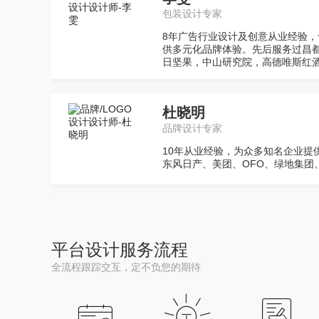
咨询
数字营销专家
客户提
15年的数字媒体工作经验，曾在搜
源，每
销解决方案，例如龙湖地产、金科
茶陵电商示范县等大型国家级电商示
陈璐
咨询
空间设计专家
汽车、
12年设计创意从业经历，专注于空
能及美学把控上有独特见解。 服
忽米网等
平台设计服务流程
全流程跟踪交互，定不负您的期待