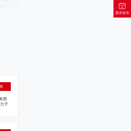
需求发布
杨德静
询
创意设计专家
国内
8年设计创意从业经历，5年交互设
战略
亚咖啡品牌“益昌老街”，清华同方旗
为注重“企业形象”和“品牌气质”的
李雯