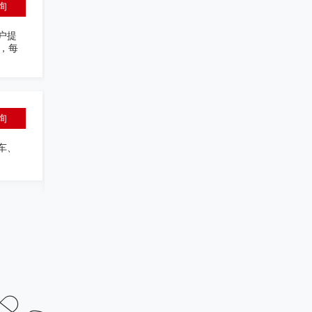
询
包装设计专家
品牌营
8年广告行业设计及创意从业经验，
范县、
供多元化品牌体验。先后服务过昌都
日坚果，中山研究院，高德唯斯红酒
杜晓明
询
品牌设计专家
空间功
10年从业经验，为众多知名企业提
银行、
东风日产、美团、OFO、绿地集团