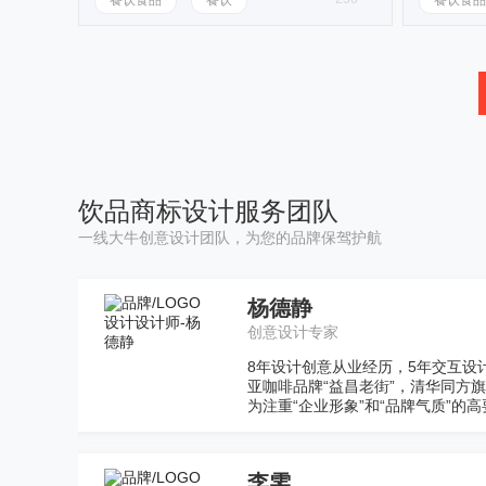
餐饮食品
餐饮
餐饮食品
饮品商标设计服务团队
一线大牛创意设计团队，为您的品牌保驾护航
申晨
咨询
数字营销专家
马来西
知名营销大V，新媒体营销专家，
致力于
外学府营销学导师、客座教授，畅销
合作专家成员。
杨云飞