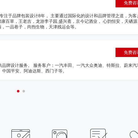
免费咨
狐网、利宝保险担任品牌主管，曾为多个世界500强及大型知名企业提供
地产、平安集团、南玻集团等，另外实操过融水电商示范县、忻城电商示
范县项目 。
免费咨
间设计，致力于创作出构思独特、充分利用空间布局的创意设计，在整体
务过的客户：华东大峡谷国际旅游度假区、温州商会、上海临港集团、建设