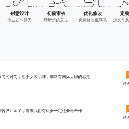
创意设计
初稿审核
优化修改
定
专业团队操刀
聆听您的意见
免费修改至满意
源文件
评价：一个英文字体的LOGO，设计出来很简约时尚，用于女装品牌，非常有国际大牌的感觉，相信对我们的 市场推广能起到很好的作用
精
，辛苦设计师了，将来我们有机会一定还会再合作。
精