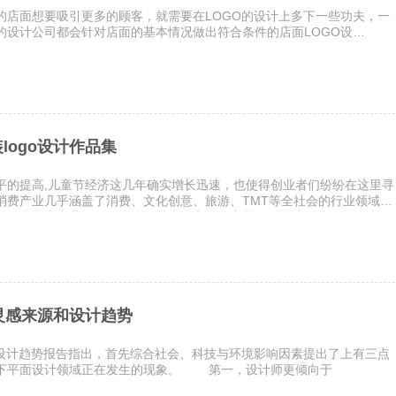
的店面想要吸引更多的顾客，就需要在LOGO的设计上多下一些功夫，一
的设计公司都会针对店面的基本情况做出符合条件的店面LOGO设
logo设计作品集
平的提高,儿童节经济这几年确实增长迅速，也使得创业者们纷纷在这里寻
消费产业几乎涵盖了消费、文化创意、旅游、TMT等全社会的行业领域，
、还是常青产业。今天小编只是来分享品牌童装logo设计作品。兔噜咪
师灵感来源和设计趋势
O设计趋势报告指出，首先综合社会、科技与环境影响因素提出了上有三点
下平面设计领域正在发生的现象。 第一，设计师更倾向于