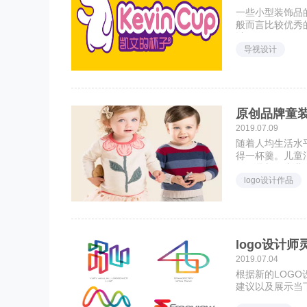
一些小型装饰品
般而言比较优秀
计。 &nbsp
导视设计
原创品牌童装
2019.07.09
随着人均生活水
得一杯羹。儿童
不仅是朝阳产业
logo设计作品
logo设计
2019.07.04
根据新的LOG
建议以及展示当