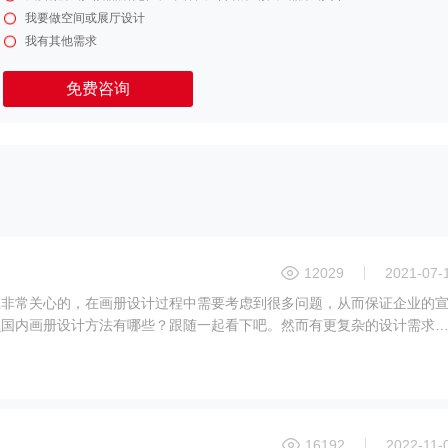
我要做空间或展厅设计
我有其他需求
免费咨询
12029
2021-07-
业非常关心的，在画册设计过程中需要考虑到很多问题，从而保证企业的
么国内画册设计方法有哪些？跟随一起看下吧。然而有更复杂的设计需求
多，还有的画册需要宣传企业形象，要求有创意设计，所以其中的时间和
计和精力，产生的费用当然不一样。企业选择适合的方案，可以表现出企
价是有一定的规律可循的，我们的画册设计公司不是随便报的。其实很多
，比如如说，我们每一页的设计费是多少，需要多少页，那么我们这次的
宣传册服务的展现价格通过画册的信息表达，为用户展示宣传的产品功能
16192
2022-11-