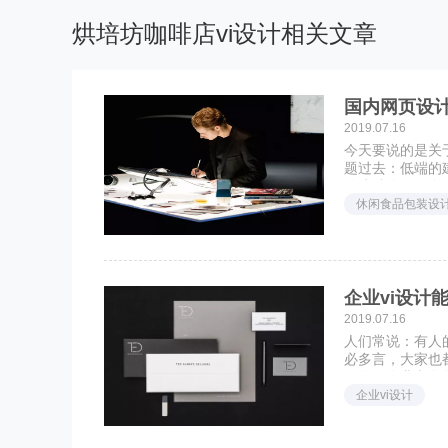
烘培坊咖啡店vi设计相关文章
国内网页设
2019.07.16
今天要说的是关
题过去：低端的
的建站公司不多
己
休闲食品包装设
企业vi设计
2019.07.16
人们常说：有人
必多言，大家也
形象。企业文化
对
企业vi设计