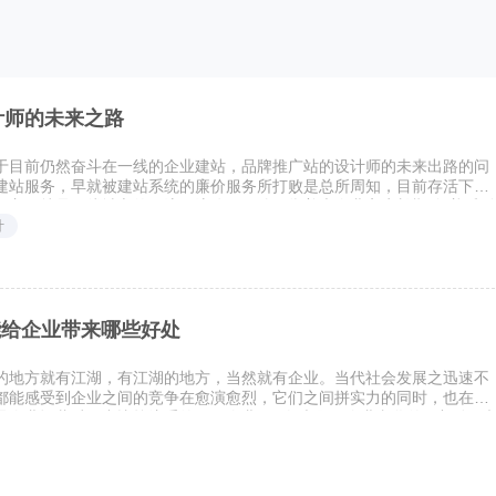
计师的未来之路
于目前仍然奋斗在一线的企业建站，品牌推广站的设计师的未来出路的问
建站服务，早就被建站系统的廉价服务所打败是总所周知，目前存活下来
，主要就是一线城市的一流二流公司，他们靠着大企业客户长期“包养”和
计
能给企业带来哪些好处
的地方就有江湖，有江湖的地方，当然就有企业。当代社会发展之迅速不
都能感受到企业之间的竞争在愈演愈烈，它们之间拼实力的同时，也在拼
是企业运营过程中比较注重的，而企业vi形象也属于企业文化的一部分，