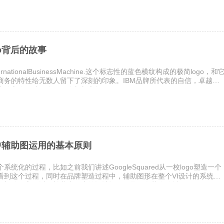
go背后的故事
ernationalBusinessMachine.这个标志性的蓝色横纹构成的极简logo，和
商务的特性给无数人留下了深刻的印象。IBM品牌所代表的自信，卓越和
也使它在开辟一个又一个新新市场
中辅助图运用的基本原则
系统化的过程，比如之前我们讲述GoogleSquared从一枚logo塑造一个
看到这个过程，同时在品牌塑造过程中，辅助图形在整个VI设计的系统中
一部分。它可以弥补基本要素的设计运用不足，尤其在传播