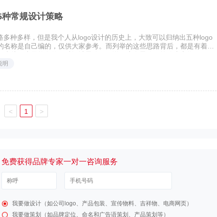
的5种常规设计策略
路多种多样，但是我个人从logo设计的历史上，大致可以归纳出五种logo
的名称是自己编的，仅供大家参考。而列举的这些思路背后，都是有着各
。先从历史最悠久的一种设计思路开始说，这个思路可简称为实物（
说明
<
1
>
免费获得品牌专家一对一咨询服务
我要做设计（如公司logo、产品包装、宣传物料、吉祥物、电商网页）
我要做策划（如品牌定位、命名和广告语策划、产品策划等）