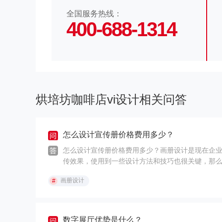
全国服务热线：
400-688-1314
烘培坊咖啡店vi设计相关问答
怎么设计宣传册价格费用多少？
怎么设计宣传册价格费用多少？画册设计是现在企
传效果，使用到一些设计方法和技巧也很关键，那
在一套画册设计方案中，要凸显的内容和板块比较
画册设计
#
力花费是不一样的，较少的时间和精力和较多的设
想要表达的内容和思想最重要。画册设计公司的报
时候，画册设计公司的报价是按照每页的P数来报的
价就是多少，很多时候是这样的。1、产品怎么设计
数字展厅优势是什么？