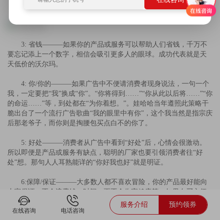
3: 省钱———如果你的产品或服务可以帮助人们省钱，千万不
要忘记添上一个数字，相信会吸引更多人的眼球。成功代表就是天
天低价的沃尔玛。
4: 你/你的———如果广告中不便请消费者现身说法，一句一个
我，一定要把“我”换成“你”。“你将得到……”“你从此以后将……”“你
的命运……”等，到处都在“为你着想。”。娃哈哈当年遵照此策略干
脆出台了一个流行广告歌曲“我的眼里中有你”，这个我当然是指宗庆
后那老爷子，而你则是掏腰包买点白不的你了。
5: 好处———消费者从广告中看到“好处”后，心情会很激动。
所以即便是产品或服务有缺点，聪明的厂家也要引领消费者往“好
处”想。那句人人耳熟能详的“你好我也好”就是明证。
6:保障/保证———大多数人都不喜欢冒险，你的产品最好能向
大家保证，不会浪费钱、时间、更不会伤害健康等。如果在买方便
面时，哪家包装上没标明“绝不添加任何防腐剂”，我敢断言，没人会
服务介绍
预约领券
在线咨询
电话咨询
买。