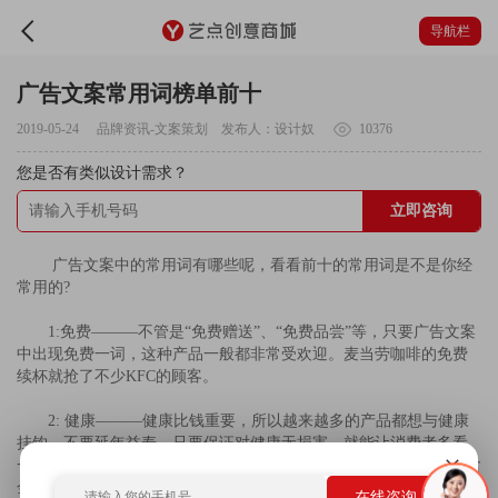
导航栏
广告文案常用词榜单前十
2019-05-24
品牌资讯
-
文案策划
发布人：设计奴
10376
您是否有类似设计需求？
立即咨询
广告文案中的常用词有哪些呢，看看前十的常用词是不是你经
常用的?
1:免费———不管是“免费赠送”、“免费品尝”等，只要广告文案
中出现免费一词，这种产品一般都非常受欢迎。麦当劳咖啡的免费
续杯就抢了不少KFC的顾客。
2: 健康———健康比钱重要，所以越来越多的产品都想与健康
挂钩，不要延年益寿，只要保证对健康无损害，就能让消费者多看
一眼。2002年的十大广告语“健康成就未来”不能不说是健康二字的含
金量使然。
在线咨询