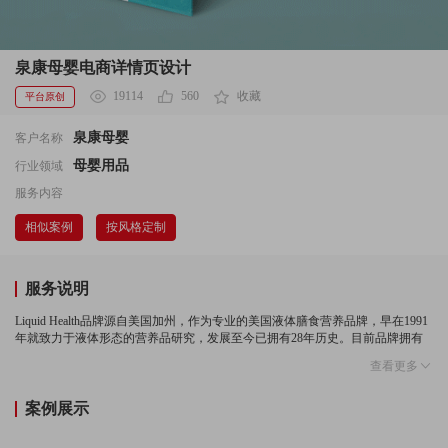
泉康母婴电商详情页设计
19114
560
收藏
平台原创
泉康母婴
客户名称
母婴用品
行业领域
服务内容
相似案例
按风格定制
服务说明
Liquid Health品牌源自美国加州，作为专业的美国液体膳食营养品牌，早在1991
年就致力于液体形态的营养品研究，发展至今已拥有28年历史。目前品牌拥有
全面的膳食营养产品，覆盖婴童系列、孕妇系列、老年保健系列，以及从基础
查看更多
营养到美容养颜，从睡眠改善到压力缓解等功效性等产品，所有产品均为液体
形态，更利于营养吸收。
案例展示