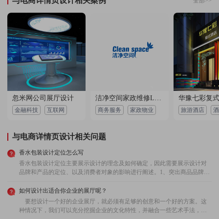
与电商详情页设计相关案例
全部>>
用户 173****9527：
支持多次修改，设计师很用心，设计仔细，处理细节
的能力强，价格很便宜！
2022-11-13 06:23:05 所在地：贵州
用户 181****3770：
设计团队很专业，服务周到，沟通顺畅，设计态度严
谨认真，总体感觉很不错！
2023-01-27 01:19:20 所在地：甘肃
忽米网公司展厅设计
洁净空间家政维修LOGO设计
用户 158****4035：
价格确实很实惠，性价比很高，服务周到，设计专
金融科技
互联网
商务服务
家政物业
旅游酒店
酒
业，来这里设计真是物超所值，超赞！
2022-10-01 06:24:46 所在地：陕西
与电商详情页设计相关问题
用户 155****5609：
与设计师沟通很顺畅，服务态度也很好，设计的作品
香水包装设计定位怎么写
让我很惊喜，很有创意，交稿准时，很有良心的一
家，保质保量的完成了我们的设计，好评！
香水包装设计定位主要展示设计的理念及如何确定，因此需要展示设计对
2022-05-14 07:07:53 所在地：新疆
品牌和产品的定位、以及消费者对象的影响进行阐述。1、突出商品品牌香
水包装设计以产品logo或品牌字体为中心，追求简单化和信息的清晰。也可
以以该品牌的标准色为主，或以标志图形为主。总之，要突出品牌，首先
如何设计出适合你企业的展厅呢？
要有一个好的商标，要便于记忆和识别，给人留下过目不忘的深刻印象。
要想设计一个好的企业展厅，就必须有足够的创意和一个好的方案。这
2、强调产品特性在设计香水包装时，要着重表现包装内容物的各种信息，
种情况下，我们可以充分挖掘企业的文化特性，并融合一些艺术手法，好
如：香水的性质、功能、用途、特色、档次等，把商香水产品最迷人之处
比如参考一些景观设计方法，比如通过抑景、透景的方式，然后用先抑后