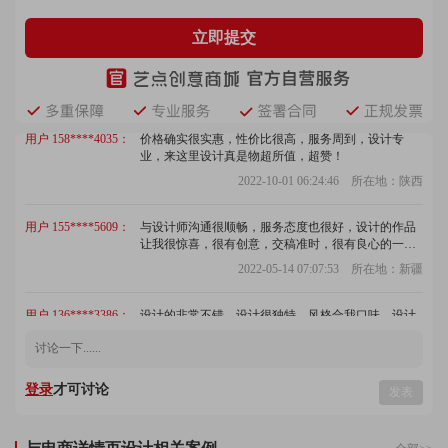
立即提交
用户 181****3770：
设计团队很专业，服务周到，沟通顺畅，设计态度严
谨认真，总体感觉很不错！
2023-01-27 01:19:20 所在地：甘肃
用户 158****4035：
价格确实很实惠，性价比很高，服务周到，设计专
业，来这里设计真是物超所值，超赞！
2022-10-01 06:24:46 所在地：陕西
用户 155****5609：
与设计师沟通很顺畅，服务态度也很好，设计的作品
让我很惊喜，很有创意，交稿准时，很有良心的一
家，保质保量的完成了我们的设计，好评！
2022-05-14 07:07:53 所在地：新疆
用户 136****3386：
设计的非常不错，设计很独特，风格合我口味，设计
师沟通顺畅，很不错！
2022-12-13 01:04:45 所在地：黑龙江
登录
才可讨论
发表
用户 173****3613：
设计师的能力很高，设计很有新意，服务周到，设计
严谨认真，设计超出我的预料，确实不错！
2023-04-16 07:53:26 所在地：贵州