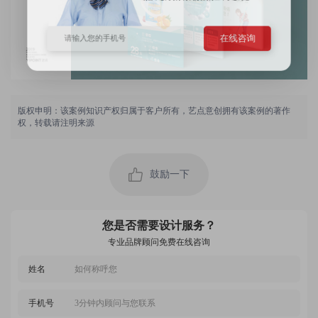
在线咨询
版权申明：该案例知识产权归属于客户所有，艺点意创拥有该案例的著作
权，转载请注明来源
用户 136****3386：
设计的非常不错，设计很独特，风格合我口味，设计
师沟通顺畅，很不错！
鼓励一下
2022-12-13 01:04:45 所在地：黑龙江
用户 173****3613：
设计师的能力很高，设计很有新意，服务周到，设计
您是否需要设计服务？
严谨认真，设计超出我的预料，确实不错！
专业品牌顾问免费在线咨询
2023-04-16 07:53:26 所在地：贵州
姓名
用户 173****9527：
支持多次修改，设计师很用心，设计仔细，处理细节
的能力强，价格很便宜！
手机号
2022-11-13 06:23:05 所在地：贵州