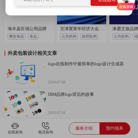
海丰县区域公用品牌
京津冀青年经济大会全案策划
涿鹿文旅品
餐饮食品
食品
公共机构
政府机构
公共机构
城
外卖包装设计相关文章
logo在线制作中最简单的logo设计生成器
2019-07-09
IBM品牌logo背后的故事
2019-07-04
知名品牌古驰logo设计理念介绍
服务介绍
预约领券
在线咨询
电话咨询