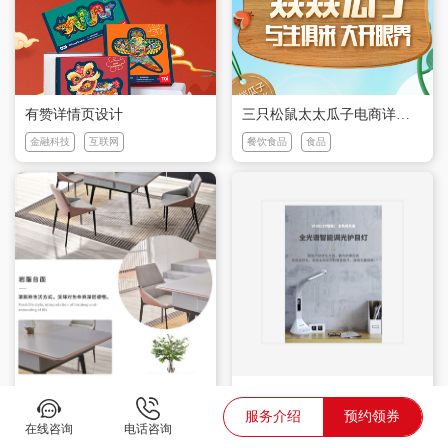
有赞详情页设计
三只松鼠太太瓜子电商详情页设计
金融科技
互联网
餐饮食品
食品
甘肃隆点科技公司台灯电商详情页设计
信浩电商详情页设计
服务介绍
预约领券
金融科技
互联网
地产建材
建材家居
在线咨询
电话咨询