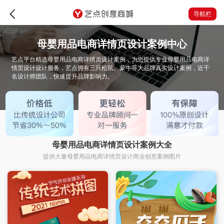
导航栏
母婴用品电商详情页设计案例中心
艺点平台精选母婴用品电商详情页设计案例，为您提供专业母婴用品电商详
情页设计设计服务，艺点拥有三只松鼠、蒙牛等大品牌真实设计案例，近千
名设计师团队，快速提升品牌影响力。
母婴用品电商详情页设计案例大全
提供大量母婴用品电商详情页设计商业创意案例图片