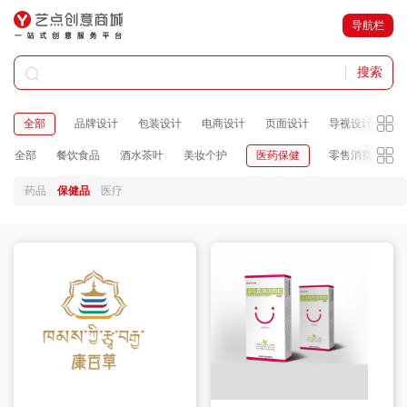
导航栏
搜索
全部
品牌设计
包装设计
电商设计
页面设计
导视设计
品
全部
餐饮食品
酒水茶叶
美妆个护
医药保健
零售消费
公
药品
保健品
医疗